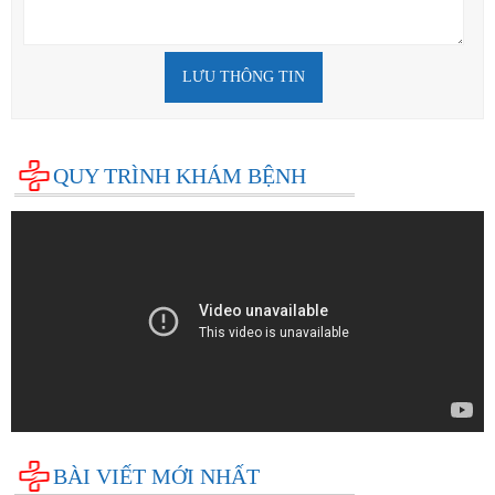
LƯU THÔNG TIN
QUY TRÌNH KHÁM BỆNH
BÀI VIẾT MỚI NHẤT