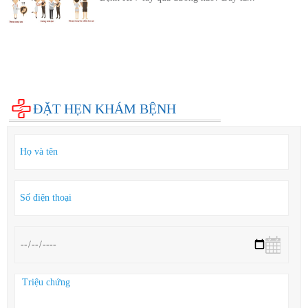
Diện bệnh thường gặp
Phụ khoa
Bệnh xã hội
Cẩm nang sức khỏe
Hỏi đáp
ĐẶT HẸN KHÁM BỆNH