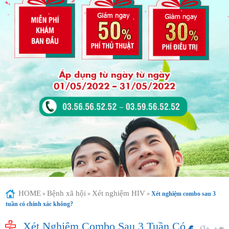
HOME
Bệnh xã hội
Xét nghiệm HIV
»
»
»
Xét nghiệm combo sau 3
tuần có chính xác không?
Xét Nghiệm Combo Sau 3 Tuần Có