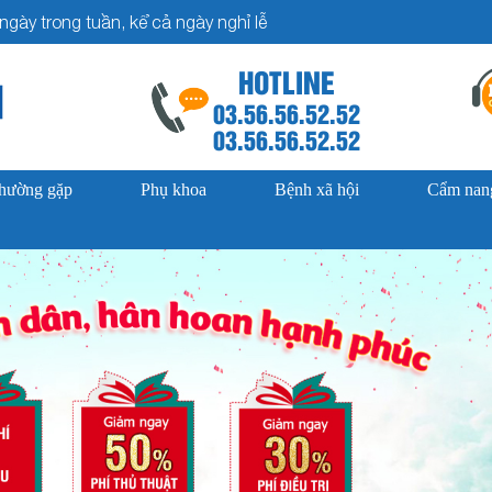
gày trong tuần, kể cả ngày nghỉ lễ
HOTLINE
03.56.56.52.52
03.56.56.52.52
thường gặp
Phụ khoa
Bệnh xã hội
Cẩm nang