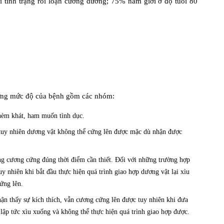
 tình trạng rối loạn cương dương; 75% nam giới ở độ tuổi 80
ừng mức độ của bệnh gồm các nhóm:
hèm khát, ham muốn tình dục.
tuy nhiên dương vật không thể cứng lên được mặc dù nhận được
 cương cứng đúng thời điểm cần thiết. Đối với những trường hợp
y nhiên khi bắt đầu thực hiện quá trình giao hợp dương vật lại xìu
ứng lên.
n thấy sự kích thích, vẫn cương cứng lên được tuy nhiên khi đưa
lập tức xìu xuống và không thể thực hiện quá trình giao hợp được.