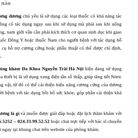
ế nào
cương dương
chủ yếu là sử dụng các loại thuốc có khả năng tác
hông có tác dụng ngay sau khi sử dụng mà phải sau khi uống
ng, nam giới vẫn cần phải kích thích cơ quan sinh dục khi giao
thuốc Đông Y hoặc thuốc Nam cho người bệnh với tác dụng hỗ
g cụ hỗ trợ cương cứng hoặc phẫu thuật có thể được chỉ định,
.
òng khám Đa Khoa Nguyễn Trãi Hà Nội
hiện đang sử dụng
a thiết bị là sử dụng xung điện tần số thấp, giúp tăng tiết Nitric
vật, từ đó có thể cải thiện hiệu năng cương cứng của dương
i bệnh với tác dụng bồi bổ sức khỏe, góp phần cải thiện khả
ương là gì
và muốn được giải đáp hoặc đặt lịch thăm khám với
6.5252 – 024.33.99.52.52
hoặc chat trực tiếp với bác sĩ chuyên
 ngay tại khung chat trên website của phòng khám.