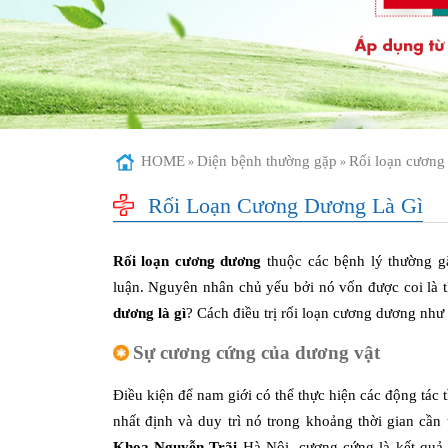
HOME
Diện bệnh thường gặp
Rối loạn cương
»
»
Rối Loạn Cương Dương Là Gì
Rối loạn cương dương
thuộc các bệnh lý thường gặ
luận. Nguyên nhân chủ yếu bởi nó vốn được coi là 
dương là gì
? Cách điều trị rối loạn cương dương như 
Sự cương cứng của dương vật
Điều kiện để nam giới có thể thực hiện các động tác 
nhất định và duy trì nó trong khoảng thời gian cần
Khoa Nguyễn Trãi
Hà Nội, cương cứng là kết quả