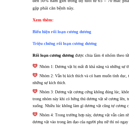
đến 50% nam giới trong độ tuổi từ 65 – 70 mắc phải
gặp phải căn bệnh này.
Xem thêm:
Biểu hiện rối loạn cương dương
Triệu chứng rối loạn cương dương
Rối loạn cương dương
được chia làm 4 nhóm theo t
Nhóm 1: Dương vật bị mất đi khả năng và những sự t
Nhóm 2: Vẫn bị kích thích và có ham muốn tình dục, 
những sự kích thích.
Nhóm 3: Dương vật cương cứng không đúng lúc, không
trong nhóm này khi có hứng thú dương vật sẽ cương lên, tu
xuống. Nhiều lúc không làm gì dương vật cũng tự cương c
Nhóm 4: Trong trường hợp này, dương vật vẫn cảm nhậ
dương vật vào trong âm đạo của người phụ nữ thì nó ngay 