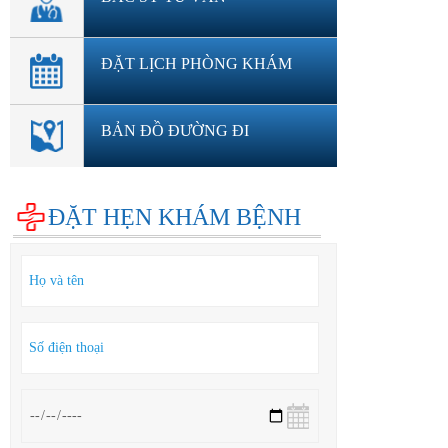
ĐẶT LỊCH PHÒNG KHÁM
BẢN ĐỒ ĐƯỜNG ĐI
ĐẶT HẸN KHÁM BỆNH