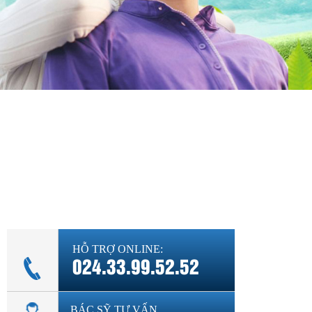
Diện bệnh thường gặp
Phụ khoa
Bệnh xã hội
Cẩm nang sức khỏe
Hỏi đáp
HỖ TRỢ ONLINE:
024.33.99.52.52
BÁC SỸ TƯ VẤN