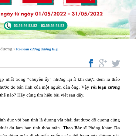
 dương
»
Rối loạn cương dương là gì
p nhất trong “chuyện ấy” nhưng lại ít khi được đem ra thảo
thước đo bản lĩnh của một người đàn ông. Vậy
rối loạn cương
thế nào? Hãy cùng tìm hiểu bài viết sau đây.
tình dục với bạn tình là dương vật phải đạt được độ cương cứng
 thiết đủ làm bạn tình thỏa mãn.
Theo Bác sĩ
Phòng khám
Đa
 của dòng máu di chuyển xuống các thể hang của dương vật.