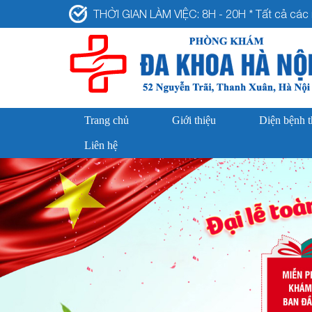
THỜI GIAN LÀM VIỆC: 8H - 20H * Tất cả các n
Trang chủ
Giới thiệu
Diện bệnh 
Liên hệ