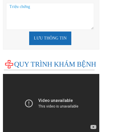
LƯU THÔNG TIN
QUY TRÌNH KHÁM BỆNH