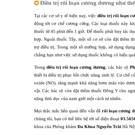
Điều trị rối loạn cương dương như th
Tại các cơ sở y tế hiện nay, việc
điều trị rối loạn 
động tới cơ chế cương cứng. Các loại thuốc này k
thuốc từ 45 phút đến 1 giờ. Để thuốc phát huy tác dụ
hợp. Ngoài thuốc Tây, một số cơ sở còn đặt thêm 
trợ điều trị. Trong một số trường hợp, sử dụng dụn
chẳng hạn như việc sử dụng thuốc không có hiệu quả
Trong
điều trị rối loạn cương dương
, các bác sỹ
Ph
thiết bị điều trị phục hồi chức năng sinh lý. Cơ chế củ
oxide (NO), tăng mạnh khả năng bơm máu vào dương 
vật. Các bác sỹ còn đặt thêm thuốc Đông Y cho ngườ
năng tình dục của nam giới một cách tự nhiên.
Mọi thắc mắc liên quan đến vấn đề
rối loạn cương d
chúng tôi, bạn có thể liên hệ tới số điện thoại
03.565
khoa của Phòng khám
Đa Khoa Nguyễn Trãi
Hà Nội