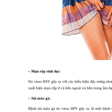
– Mụn rộp sinh dục:
Do virus HSV gây ra với các biểu hiện đặc trưng nh
xuất hiện mụn rộp ở cả bên ngoài và bên trong âm đạ
– Sùi mào gà:
Bệnh sùi mào gà do virus HPV gây ra, là một bệnh t