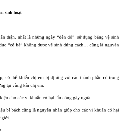
n sinh hoạt
ẩn thận, nhất là những ngày “đèn đỏ”, sử dụng băng vệ sinh
h dục “cô bé” không được vệ sinh đúng cách… cũng là nguyên
, có thể khiến chị em bị dị ứng với các thành phần có trong
ng tại vùng kín chị em.
u kiện cho các vi khuẩn có hại tấn công gây ngứa.
liệu bí bách cũng là nguyên nhân giúp cho các vi khuẩn có hại
 giới.
: