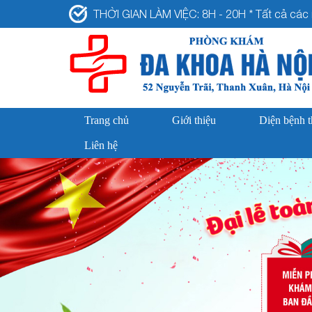
THỜI GIAN LÀM VIỆC: 8H - 20H * Tất cả các n
Trang chủ
Giới thiệu
Diện bệnh 
Liên hệ