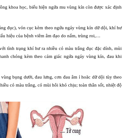
không khoa học, biểu hiện ngứa mu vùng kín còn được xác định
trắng đục), vón cục kèm theo ngứa ngáy vùng kín dữ dội, khí hư
 dấu hiệu của bệnh viêm âm đạo do nấm, trùng roi,…
ới tình trạng khí hư ra nhiều có màu trắng đục đặc dính, mùi
nhanh chóng kèm theo cảm giác ngứa ngáy vùng kín, đau khi
 vùng bụng dưới, đau lưng, cơn đau âm ỉ hoăc dữ dội tùy theo
hiều có màu trắng, có mùi hôi khó chịu; toàn thân sốt, nhiệt độ