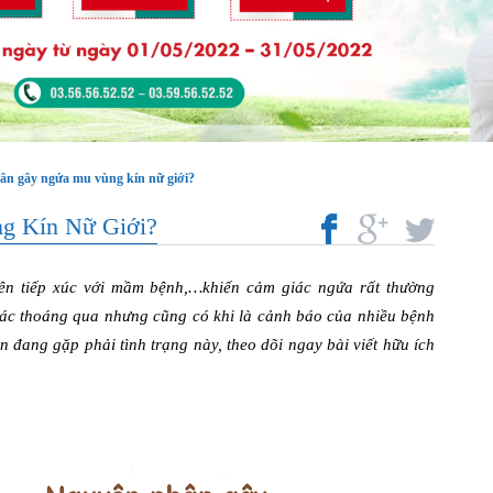
n gây ngứa mu vùng kín nữ giới?
g Kín Nữ Giới?
yên tiếp xúc với mầm bệnh,…khiến cảm giác ngứa rất thường
iác thoáng qua nhưng cũng có khi là cảnh báo của nhiều bệnh
 đang gặp phải tình trạng này, theo dõi ngay bài viết hữu ích