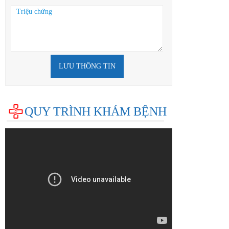
LƯU THÔNG TIN
QUY TRÌNH KHÁM BỆNH