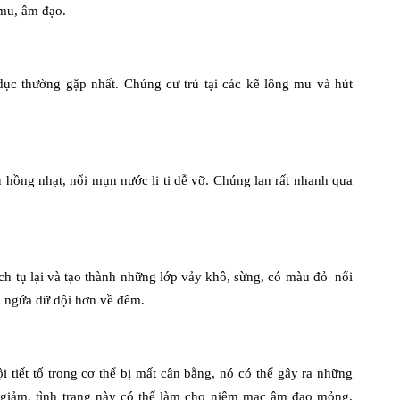
mu, âm đạo.
dục thường gặp nhất. Chúng cư trú tại các kẽ lông mu và hút
ồng nhạt, nổi mụn nước li ti dễ vỡ. Chúng lan rất nhanh qua
ích tụ lại và tạo thành những lớp vảy khô, sừng, có màu đỏ nổi
a, ngứa dữ dội hơn về đêm.
 tiết tố trong cơ thể bị mất cân bằng, nó có thể gây ra những
n giảm, tình trạng này có thể làm cho niêm mạc âm đạo mỏng,