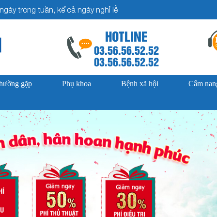
gày trong tuần, kể cả ngày nghỉ lễ
HOTLINE
03.56.56.52.52
03.56.56.52.52
thường gặp
Phụ khoa
Bệnh xã hội
Cẩm nang