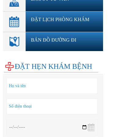
ĐẶT LỊCH PHÒNG KHÁM
BẢN ĐỒ ĐƯỜNG ĐI
ĐẶT HẸN KHÁM BỆNH