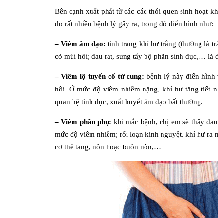
Bên cạnh xuất phát từ các các thói quen sinh hoạt 
do rất nhiều bệnh lý gây ra, trong đó điển hình như:
– Viêm âm đạo:
tình trạng khí hư trắng (thường là 
có mùi hôi; đau rát, sưng tấy bộ phận sinh dục,… là
– Viêm lộ tuyến cổ tử cung:
bệnh lý này điển hình v
hôi. Ở mức độ viêm nhiễm nặng, khí hư tăng tiết 
quan hệ tình dục, xuất huyết âm đạo bất thường.
– Viêm phần phụ:
khi mắc bệnh, chị em sẽ thấy đau
mức độ viêm nhiễm; rối loạn kinh nguyệt, khí hư ra n
cơ thể tăng, nôn hoặc buồn nôn,…