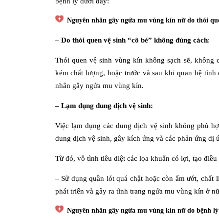
bệnh lý dưới đây:
Nguyên nhân gây ngứa mu vùng kín nữ do thói que
– Do thói quen vệ sinh “cô bé” không đúng cách
:
Thói quen vệ sinh vùng kín không sạch sẽ, không c
kém chất lượng, hoặc trước và sau khi quan hệ tìn
nhân gây ngứa mu vùng kín.
– Lạm dụng dung dịch vệ sinh:
Việc lạm dụng các dung dịch vệ sinh không phù hợp
dung dịch vệ sinh, gây kích ứng và các phản ứng dị ứ
Từ đó, vô tình tiêu diệt các lọa khuẩn có lợi, tạo điề
– Sử dụng quần lót quá chật hoặc còn ẩm ướt, chất 
phát triển và gây ra tình trang ngứa mu vùng kín ở nữ
Nguyên nhân gây ngứa mu vùng kín nữ do bệnh lý