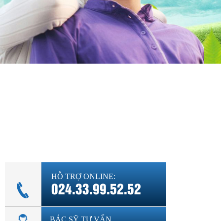
Diện bệnh thường gặp
Phụ khoa
Bệnh xã hội
Cẩm nang sức khỏe
Hỏi đáp
HỖ TRỢ ONLINE:
024.33.99.52.52
BÁC SỸ TƯ VẤN