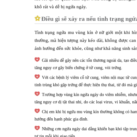
khô rát và dễ bị ngứa ngáy.
Điều gì sẽ xảy ra nếu tình trạng ng
Tình trạng ngứa mu vùng kín ở nữ giới một khi hì
thường, mà hiện tượng này kéo dài, không được can t
ảnh hưởng đến sức khỏe, cũng như khả năng sinh sản
Gãi nhiều dễ gây nên các tổn thương ngoài da, tạo đi
tăng nguy cơ gây biến chứng ở tử cung, vòi trứng.
Với các bệnh lý viêm cổ tử cung, viêm nội mạc tử cun
tinh trùng khó gặp trứng để thực hiện thụ thai, từ đó mà 
Trường hợp vùng kín ngứa ngáy do viêm nhiễm, nhưng 
tăng nguy cơ dị tật thai nhi, do các loại virus, vi khuẩn, 
Chị em khi bị ngứa mu vùng kín thường không có ham 
hưởng đến hạnh phúc gia đình.
Những cơn ngứa ngáy dai dẳng khiến bạn khó tập trung 
tự tin mỗi khi giao tiếp.