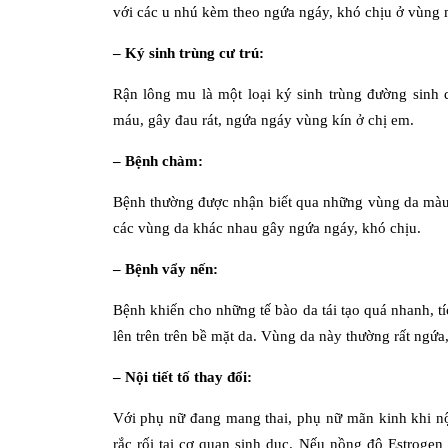
với các u nhú kèm theo ngứa ngáy, khó chịu ở vùng 
– Ký sinh trùng cư trú:
Rận lông mu là một loại ký sinh trùng đường sinh 
máu, gây đau rát, ngứa ngáy vùng kín ở chị em.
– Bệnh chàm:
Bệnh thường được nhận biết qua những vùng da màu h
các vùng da khác nhau gây ngứa ngáy, khó chịu.
– Bệnh vẩy nến:
Bệnh khiến cho những tế bào da tái tạo quá nhanh, t
lên trên trên bề mặt da. Vùng da này thường rất ngứ
– Nội tiết tố thay đổi:
Với phụ nữ đang mang thai, phụ nữ mãn kinh khi nội
rắc rối tại cơ quan sinh dục. Nếu nồng độ Estroge