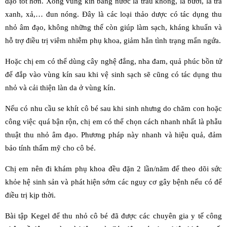
đạo tốt hơn. Xông vùng kín bằng nước lá trầu không, lá bưởi, lá trà
xanh, xả,… đun nóng. Đây là các loại thảo dược có tác dụng thu
nhỏ âm đạo, không những thế còn giúp làm sạch, kháng khuẩn và
hỗ trợ điều trị viêm nhiễm phụ khoa, giảm hẳn tình trạng mẩn ngứa.
Hoặc chị em có thể dùng cây nghệ đắng, nha đam, quả phúc bồn tử
để đắp vào vùng kín sau khi vệ sinh sạch sẽ cũng có tác dụng thu
nhỏ và cải thiện làn da ở vùng kín.
Nếu có nhu cầu se khít cô bé sau khi sinh nhưng do chăm con hoặc
công việc quá bận rộn, chị em có thể chọn cách nhanh nhất là phẫu
thuật thu nhỏ âm đạo. Phương pháp này nhanh và hiệu quả, đảm
bảo tính thẩm mỹ cho cô bé.
Chị em nên đi khám phụ khoa đều đặn 2 lần/năm để theo dõi sức
khỏe hệ sinh sản và phát hiện sớm các nguy cơ gây bệnh nếu có để
điều trị kịp thời.
Bài tập Kegel để thu nhỏ cô bé đã được các chuyên gia y tế công