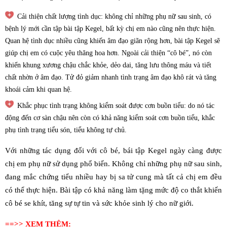
Cải thiện chất lượng tình dục: không chỉ những phụ nữ sau sinh, có
bệnh lý mới cần tập bài tập Kegel, bất kỳ chị em nào cũng nên thực hiện.
Quan hệ tình dục nhiều cũng khiến âm đạo giãn rộng hơn, bài tập Kegel sẽ
giúp chị em có cuộc yêu thăng hoa hơn. Ngoài cải thiện “cô bé”, nó còn
khiến khung xương chậu chắc khỏe, dẻo dai, tăng lưu thông máu và tiết
chất nhờn ở âm đạo. Tử đỏ giảm nhanh tình trạng âm đạo khô rát và tăng
khoái cảm khi quan hệ.
Khắc phục tình trạng không kiểm soát được cơn buồn tiểu: do nó tác
động đến cơ sàn chậu nên còn có khả năng kiểm soát cơn buồn tiểu, khắc
phụ tình trạng tiểu són, tiểu không tự chủ.
Với những tác dụng đối với cô bé, bái tập Kegel ngày càng được
chị em phụ nữ sử dụng phổ biến. Không chỉ những phụ nữ sau sinh,
đang mắc chứng tiểu nhiều hay bị sa tử cung mà tất cả chị em đều
có thể thực hiện. Bài tập có khả năng làm tặng mức độ co thắt khiến
cô bé se khít, tăng sự tự tin và sức khỏe sinh lý cho nữ giới.
==>> XEM THÊM: