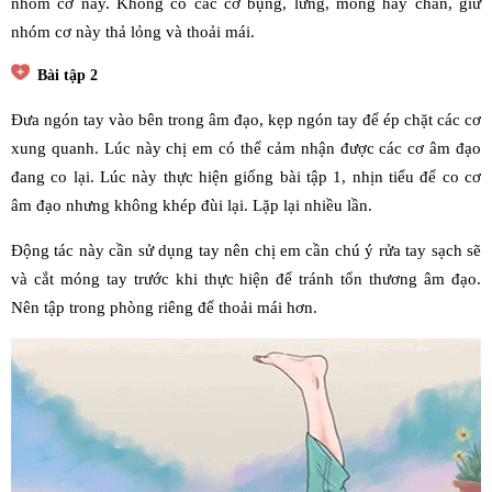
nhóm cơ này. Không co các cơ bụng, lưng, mông hay chân, giữ
nhóm cơ này thả lỏng và thoải mái.
Bài tập 2
Đưa ngón tay vào bên trong âm đạo, kẹp ngón tay để ép chặt các cơ
xung quanh. Lúc này chị em có thể cảm nhận được các cơ âm đạo
đang co lại. Lúc này thực hiện giống bài tập 1, nhịn tiểu để co cơ
âm đạo nhưng không khép đùi lại. Lặp lại nhiều lần.
Động tác này cần sử dụng tay nên chị em cần chú ý rửa tay sạch sẽ
và cắt móng tay trước khi thực hiện để tránh tổn thương âm đạo.
Nên tập trong phòng riêng để thoải mái hơn.