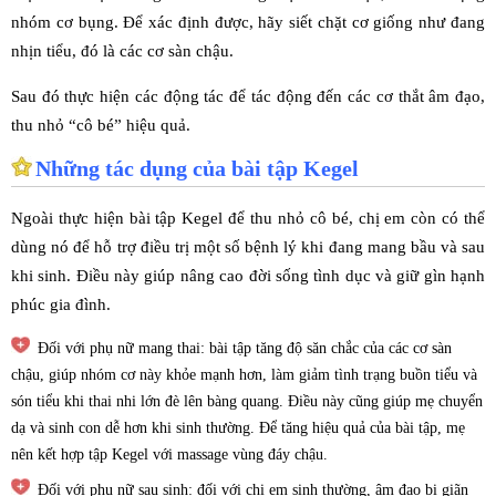
nhóm cơ bụng. Để xác định được, hãy siết chặt cơ giống như đang
nhịn tiểu, đó là các cơ sàn chậu.
Sau đó thực hiện các động tác để tác động đến các cơ thắt âm đạo,
thu nhỏ “cô bé” hiệu quả.
Những tác dụng của bài tập Kegel
Ngoài thực hiện bài tập Kegel để thu nhỏ cô bé, chị em còn có thể
dùng nó để hỗ trợ điều trị một số bệnh lý khi đang mang bầu và sau
khi sinh. Điều này giúp nâng cao đời sống tình dục và giữ gìn hạnh
phúc gia đình.
Đối với phụ nữ mang thai: bài tập tăng độ săn chắc của các cơ sàn
chậu, giúp nhóm cơ này khỏe mạnh hơn, làm giảm tình trạng buồn tiểu và
són tiểu khi thai nhi lớn đè lên bàng quang. Điều này cũng giúp mẹ chuyển
dạ và sinh con dễ hơn khi sinh thường. Để tăng hiệu quả của bài tập, mẹ
nên kết hợp tập Kegel với massage vùng đáy chậu.
Đối với phụ nữ sau sinh: đối với chị em sinh thường, âm đạo bị giãn