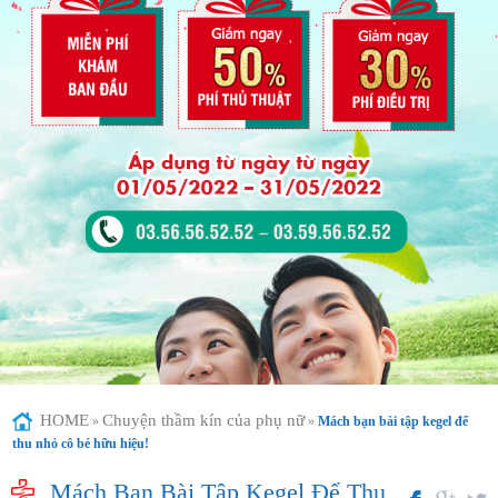
HOME
Chuyện thầm kín của phụ nữ
»
»
Mách bạn bài tập kegel để
thu nhỏ cô bé hữu hiệu!
Mách Bạn Bài Tập Kegel Để Thu