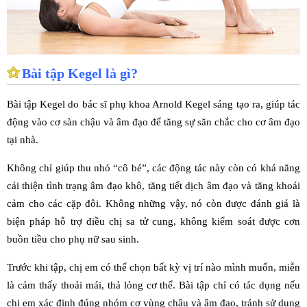
Bài tập Kegel là gì?
Bài tập Kegel do bác sĩ phụ khoa Arnold Kegel sáng tạo ra, giúp tác
động vào cơ sàn chậu và âm đạo để tăng sự săn chắc cho cơ âm đạo
tại nhà.
Không chỉ giúp thu nhỏ “cô bé”, các động tác này còn có khả năng
cải thiện tình trạng âm đạo khô, tăng tiết dịch âm đạo và tăng khoái
cảm cho các cặp đôi. Không những vậy, nó còn được đánh giá là
biện pháp hỗ trợ điều chị sa tử cung, không kiểm soát được cơn
buồn tiều cho phụ nữ sau sinh.
Trước khi tập, chị em có thể chọn bất kỳ vị trí nào mình muốn, miễn
là cảm thấy thoải mái, thả lỏng cơ thể. Bài tập chỉ có tác dụng nếu
chị em xác định đúng nhóm cơ vùng chậu và âm đạo, tránh sử dụng