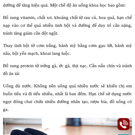
dưỡng để tăng hiệu quả. Một chế độ ăn uống khoa học bao gồm:
Bổ sung vitamin, chất xơ, khoáng chất từ rau củ, hoa quả, hạn chế
nạp vào cơ thể quá nhiều tinh bột và đường để duy trì cân nặng,
tránh tăng giảm cân đột ngột.
Thay tinh bột từ cơm trắng, bánh mỳ bằng cơm gạo lứt, bánh mỳ
nâu, bột yến mạch, khoai lang luộc.
Bổ sung protein từ trứng gà, ức gà, thịt nạc. Cần nấu chín và tránh
đồ ăn tái
Uống đủ nước. Không nên uống quá nhiều nước sẽ khiến chị em
buồn tiểu và đi tiểu nhiều, nhất là ban đêm. Hạn chế sử dụng nước
ngọt đóng chai chứa nhiều đường nhân tạo, rượu bia, đồ uống có
ga.