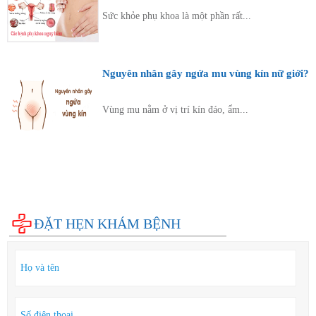
Sức khỏe phụ khoa là một phần rất...
Nguyên nhân gây ngứa mu vùng kín nữ giới?
Vùng mu nằm ở vị trí kín đáo, ẩm...
Diện bệnh thường gặp
Phụ khoa
Bệnh xã hội
Cẩm nang sức khỏe
Hỏi đáp
ĐẶT HẸN KHÁM BỆNH