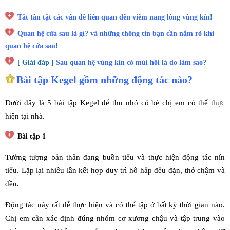
Tất tần tật các vấn đề liên quan đến viêm nang lông vùng kín
!
Quan hệ cửa sau là gì? và những thông tin bạn cần nắm rõ khi
quan hệ cửa sau
!
[ Giải đáp ]
Sau quan hệ vùng kín có mùi hôi là do làm sao
?
Bài tập Kegel gồm những động tác nào?
Dưới đây là 5 bài tập Kegel để thu nhỏ cô bé chị em có thể thực
hiện tại nhà.
Bài tập 1
Tưởng tượng bản thân đang buồn tiểu và thực hiện động tác nín
tiểu. Lặp lại nhiều lần kết hợp duy trì hô hấp đều đặn, thở chậm và
đều.
Động tác này rất dễ thực hiện và có thể tập ở bất kỳ thời gian nào.
Chị em cần xác định đúng nhóm cơ xương chậu và tập trung vào