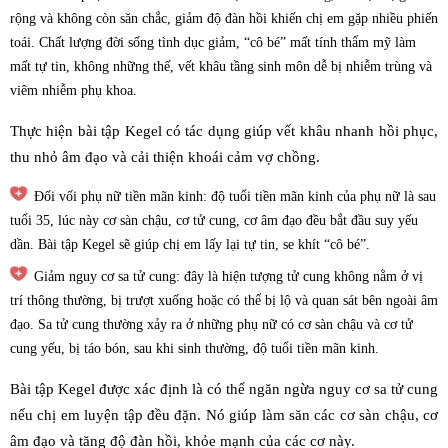
rộng và không còn săn chắc, giảm độ đàn hồi khiến chị em gặp nhiều phiến
toái. Chất lượng đời sống tình dục giảm, “cô bé” mất tính thẩm mỹ làm
mất tự tin, không những thế, vết khâu tầng sinh môn dễ bị nhiễm trùng và
viêm nhiễm phụ khoa.
Thực hiện bài tập Kegel có tác dụng giúp vết khâu nhanh hồi phục,
thu nhỏ âm đạo và cải thiện khoái cảm vợ chồng.
Đối vối phụ nữ tiền mãn kinh: độ tuổi tiền mãn kinh của phụ nữ là sau
tuổi 35, lúc này cơ sàn chậu, cơ tử cung, cơ âm đạo đều bắt đầu suy yếu
dần. Bài tập Kegel sẽ giúp chị em lấy lại tự tin, se khít “cô bé”.
Giảm nguy cơ sa tử cung: đây là hiện tượng tử cung không nằm ở vị
trí thông thường, bị trượt xuống hoặc có thể bị lộ và quan sát bên ngoài âm
đạo. Sa tử cung thường xảy ra ở những phụ nữ có cơ sàn chậu và cơ tử
cung yếu, bị táo bón, sau khi sinh thường, độ tuổi tiền mãn kinh.
Bài tập Kegel được xác định là có thể ngăn ngừa nguy cơ sa tử cung
nếu chị em luyện tập đều đặn. Nó giúp làm săn các cơ sàn chậu, cơ
âm đạo và tăng độ đàn hồi, khỏe mạnh của các cơ này.