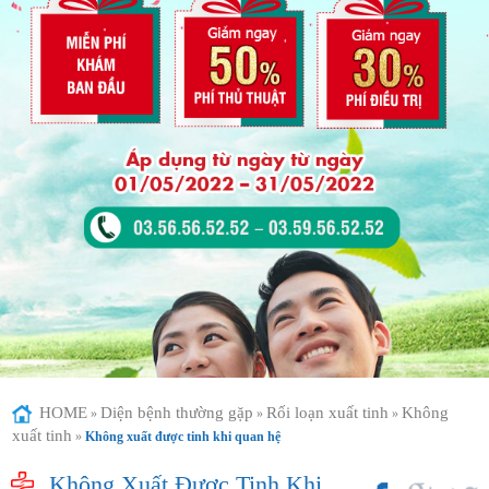
HOME
Diện bệnh thường gặp
Rối loạn xuất tinh
Không
»
»
»
xuất tinh
»
Không xuất được tinh khi quan hệ
Không Xuất Được Tinh Khi