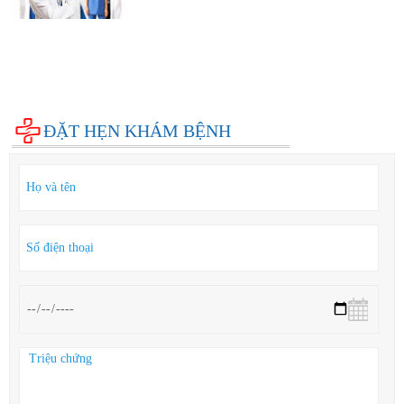
Diện bệnh thường gặp
Phụ khoa
Bệnh xã hội
Cẩm nang sức khỏe
Hỏi đáp
ĐẶT HẸN KHÁM BỆNH