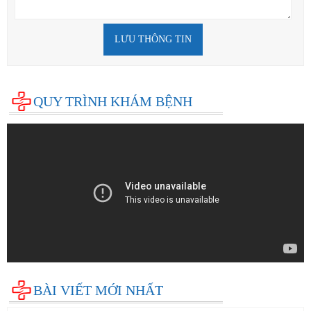
LƯU THÔNG TIN
QUY TRÌNH KHÁM BỆNH
BÀI VIẾT MỚI NHẤT