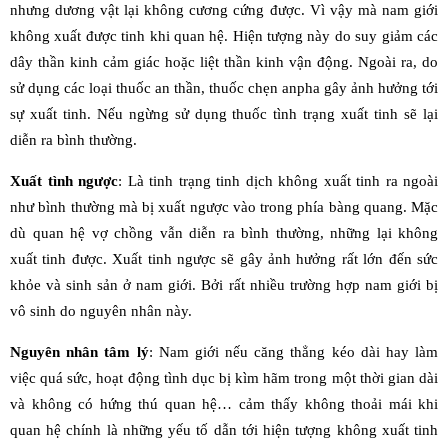
nhưng dương vật lại không cương cứng được. Vì vậy mà nam giới
không xuất được tinh khi quan hệ. Hiện tượng này do suy giảm các
dây thần kinh cảm giác hoặc liệt thần kinh vận động. Ngoài ra, do
sử dụng các loại thuốc an thần, thuốc chẹn anpha gây ảnh hưởng tới
sự xuất tinh. Nếu ngừng sử dụng thuốc tình trạng xuất tinh sẽ lại
diễn ra bình thường.
Xuất tình ngược
: Là tinh trạng tinh dịch không xuất tinh ra ngoài
như bình thường mà bị xuất ngược vào trong phía bàng quang. Mặc
dù quan hệ vợ chồng vẫn diễn ra bình thường, những lại không
xuất tinh được. Xuất tinh ngược sẽ gây ảnh hưởng rất lớn đến sức
khỏe và sinh sản ở nam giới. Bởi rất nhiều trường hợp nam giới bị
vô sinh do nguyên nhân này.
Nguyên nhân tâm lý
: Nam giới nếu căng thẳng kéo dài hay làm
việc quá sức, hoạt động tình dục bị kìm hãm trong một thời gian dài
và không có hứng thú quan hệ… cảm thấy không thoải mái khi
quan hệ chính là những yếu tố dẫn tới hiện tượng không xuất tinh