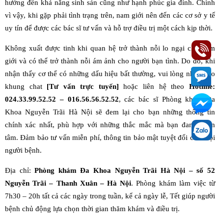
hưởng đến khả năng sinh sản cũng như hạnh phúc gia đình. Chính
vì vậy, khi gặp phải tình trạng trên, nam giới nên đến các cơ sở y tế
uy tín để được các bác sĩ tư vấn và hỗ trợ điều trị một cách kịp thời.
Không xuất được tinh khi quan hệ trở thành nỗi lo ngại cho nam
giới và có thể trở thành nỗi ám ảnh cho người bạn tình. Do đó, khi
nhận thấy cơ thể có những dấu hiệu bất thường, vui lòng nhấp vào
khung chat
[Tư vấn trực tuyến]
hoặc liên hệ theo
Hotline:
024.33.99.52.52 – 016.56.56.52.52
, các bác sĩ Phòng khám Đa
Khoa Nguyễn Trãi Hà Nội sẽ đem lại cho bạn những thông tin
chính xác nhất, phù hợp với những thắc mắc mà bạn đang quan
tâm. Đảm bảo tư vấn miễn phí, thông tin bảo mật tuyệt đối cho mọi
người bệnh.
Địa chỉ:
Phòng khám Đa Khoa Nguyễn Trãi Hà Nội – số 52
Nguyễn Trãi – Thanh Xuân – Hà Nội
. Phòng khám làm việc từ
7h30 – 20h tất cả các ngày trong tuần, kể cả ngày lễ, Tết giúp người
bệnh chủ động lựa chọn thời gian thăm khám và điều trị.