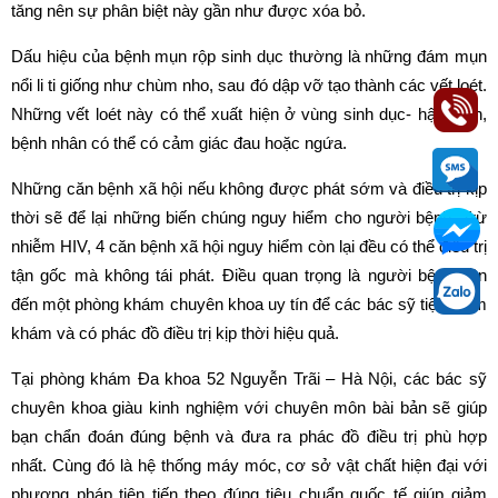
tăng nên sự phân biệt này gần như được xóa bỏ.
Dấu hiệu của bệnh mụn rộp sinh dục thường là những đám mụn
nổi li ti giống như chùm nho, sau đó dập vỡ tạo thành các vết loét.
Những vết loét này có thể xuất hiện ở vùng sinh dục- hậu môn,
bệnh nhân có thể có cảm giác đau hoặc ngứa.
Những căn bệnh xã hội nếu không được phát sớm và điều trị kịp
thời sẽ để lại những biến chúng nguy hiểm cho người bệnh. Trừ
nhiễm HIV, 4 căn bệnh xã hội nguy hiểm còn lại đều có thể điều trị
tận gốc mà không tái phát. Điều quan trọng là người bệnh cần
đến một phòng khám chuyên khoa uy tín để các bác sỹ tiện thăm
khám và có phác đồ điều trị kịp thời hiệu quả.
Tại phòng khám Đa khoa 52 Nguyễn Trãi – Hà Nội, các bác sỹ
chuyên khoa giàu kinh nghiệm với chuyên môn bài bản sẽ giúp
bạn chẩn đoán đúng bệnh và đưa ra phác đồ điều trị phù hợp
nhất. Cùng đó là hệ thống máy móc, cơ sở vật chất hiện đại với
phương pháp tiên tiến theo đúng tiêu chuẩn quốc tế giúp giảm