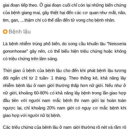
giai đoạn tiếp theo. Ở giai đoạn cuối chỉ còn lại những biến chứng
của bệnh giang mai, gây thiệt hại đến các cơ quan như mắt, não,
tim, gan, …thậm chí có thể dẫn đến tử vong cho bệnh nhân.
Bệnh lậu
Là bệnh nhiễm trùng phổ biến, do song cầu khuẩn lậu ”Neisseria
gonorrhoeae” gây nên, có thể biểu hiện triệu chứng hoặc không
có triệu chứng trên lâm sàng.
Thời gian ủ bệnh của bệnh lậu cho đến khi phát bệnh lậu tương
đối ngắn chỉ từ 2 tuần- 1 tháng. Theo thống kê, khả năng lây
nhiễm bệnh lậu ở nam giới thường thấp hơn nữ giới. Nếu như ở
nữ giới, khoảng 60-80% có khả năng lây bệnh trong lần giao hợp
đầu tiên với người nam mắc bệnh thì nam giới lại hoàn toàn
ngược lại, chỉ khoảng 20% nam giới có nguy cơ mắc bệnh khi
giao hợp với người nữ bị bệnh.
Các triệu chứng của bệnh lậu ở nam giới thường rõ nét và rầm rộ