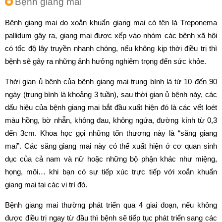
Bệnh giang mai
Bệnh giang mai do xoắn khuẩn giang mai có tên là Treponema
pallidum gây ra, giang mai được xếp vào nhóm các bệnh xã hội
có tốc độ lây truyền nhanh chóng, nếu không kịp thời điều trị thì
bệnh sẽ gây ra những ảnh hưởng nghiêm trọng đến sức khỏe.
Thời gian ủ bệnh của bệnh giang mai trung bình là từ 10 đến 90
ngày (trung bình là khoảng 3 tuần), sau thời gian ủ bệnh này, các
dấu hiệu của bệnh giang mai bắt đầu xuất hiện đó là các vết loét
màu hồng, bờ nhẵn, không đau, không ngứa, đường kính từ 0,3
đến 3cm. Khoa học gọi những tổn thương này là “săng giang
mai”. Các săng giang mai này có thể xuất hiện ở cơ quan sinh
dục của cả nam và nữ hoặc những bộ phận khác như miệng,
họng, môi… khi bạn có sự tiếp xúc trực tiếp với xoắn khuẩn
giang mai tại các vị trí đó.
Bệnh giang mai thường phát triển qua 4 giai đoạn, nếu không
được điều trị ngay từ đầu thì bệnh sẽ tiếp tục phát triển sang các