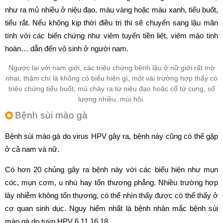
như ra mủ nhiều ở niệu đạo, màu vàng hoặc màu xanh, tiểu buốt,
tiểu rắt. Nếu không kịp thời điều trị thì sẽ chuyển sang lậu mãn
tính với các biến chứng như viêm tuyến tiền liệt, viêm mào tinh
hoàn… dẫn đến vô sinh ở người nam.
Ngược lại với nam giới, các triệu chứng bệnh lậu ở nữ giới rất mờ
nhạt, thậm chí là không có biểu hiện gì, một vài trường hợp thấy có
triệu chứng tiểu buốt, mủ chảy ra từ niệu đạo hoặc cổ tử cung, số
lượng nhiều, mùi hôi.
Bệnh sùi mào gà
Bệnh sùi mào gà do virus HPV gây ra, bệnh này cũng có thể gặp
ở cả nam và nữ.
Có hơn 20 chủng gây ra bệnh này với các biểu hiện như mụn
cóc, mụn cơm, u nhú hay tổn thương phẳng. Nhiều trường hợp
lây nhiễm không tổn thương, có thể nhìn thấy được có thể thấy ở
cơ quan sinh dục. Nguy hiểm nhất là bệnh nhân mắc bệnh sùi
mào gà do tuýp HPV 6,11,16,18.