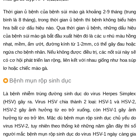
Thời gian ủ bệnh của bệnh sùi mào gà khoảng 2-9 tháng (trung
bình là 8 tháng), trong thời gian ủ bệnh thì bệnh không biểu hiện
hra bất cứ dấu hiệu nào. Qua thời gian ủ bệnh, những dấu hiệu
của bệnh sùi mào gà bắt đầu xuất hiện đó là các u nhú màu hồng
nhạt, mềm, ẩm ướt, đường kính từ 1-2mm, có thể gây đau hoặc
ngứa cho bệnh nhân. Nếu không được điều trị, các nốt sùi này sẽ
có cơ hội phát triển lan rộng, liên kết với nhau giống như hoa súp
lơ hoặc chiếc mào gà.
Bệnh mụn rộp sinh dục
Là bệnh nhiễm trùng đường sinh dục do virus Herpes Simplex
(HSV) gây ra. Virus HSV chia thành 2 loại: HSV-1 và HSV-2,
HSV-2 gây ảnh hưởng từ eo trở xuống, còn HSV-1 gây ảnh
hưởng từ eo trở lên. Mặc dù bệnh mụn rộp sinh dục chủ yếu do
virus HSV-2, tuy nhiên theo thống kê những năm gần đây thì số
người mắc bệnh mụn rộp sinh dục do virus HSV-1 ngày càng gia