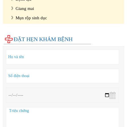
Giang mai
Mụn rộp sinh dục
Cẩm nang sức khỏe
Hỏi đáp
ĐẶT HẸN KHÁM BỆNH