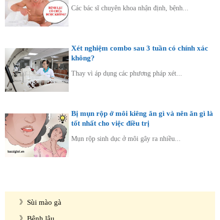
Các bác sĩ chuyên khoa nhận định, bệnh...
Xét nghiệm combo sau 3 tuần có chính xác
không?
Thay vì áp dụng các phương pháp xét...
Bị mụn rộp ở môi kiêng ăn gì và nên ăn gì là
tốt nhất cho việc điều trị
Mụn rộp sinh dục ở môi gây ra nhiều...
Diện bệnh thường gặp
Phụ khoa
Bệnh xã hội
Sùi mào gà
Bệnh lậu