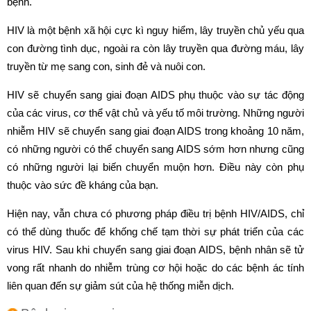
bệnh.
HIV là một bệnh xã hội cực kì nguy hiểm, lây truyền chủ yếu qua
con đường tình dục, ngoài ra còn lây truyền qua đường máu, lây
truyền từ mẹ sang con, sinh đẻ và nuôi con.
HIV sẽ chuyển sang giai đoạn AIDS phụ thuộc vào sự tác động
của các virus, cơ thể vật chủ và yếu tố môi trường. Những người
nhiễm HIV sẽ chuyển sang giai đoạn AIDS trong khoảng 10 năm,
có những người có thể chuyển sang AIDS sớm hơn nhưng cũng
có những người lại biến chuyển muộn hơn. Điều này còn phụ
thuộc vào sức đề kháng của bạn.
Hiện nay, vẫn chưa có phương pháp điều trị bệnh HIV/AIDS, chỉ
có thể dùng thuốc để khống chế tạm thời sự phát triển của các
virus HIV. Sau khi chuyển sang giai đoạn AIDS, bệnh nhân sẽ tử
vong rất nhanh do nhiễm trùng cơ hội hoặc do các bệnh ác tính
liên quan đến sự giảm sút của hệ thống miễn dịch.