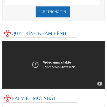
LƯU THÔNG TIN
QUY TRÌNH KHÁM BỆNH
BÀI VIẾT MỚI NHẤT