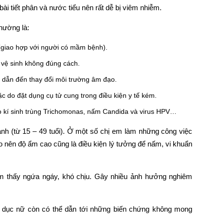
i tiết phân và nước tiểu nên rất dễ bị viêm nhiễm.
hường là:
(giao hợp với người có mầm bệnh).
 vệ sinh không đúng cách.
tố dẫn đến thay đổi môi trường âm đạo.
ặc do đặt dụng cụ tử cung trong điều kiện y tế kém.
o kí sinh trùng Trichomonas, nấm Candida và virus HPV…
nh (từ 15 – 49 tuổi). Ở một số chị em làm những công việc
 nên độ ẩm cao cũng là điều kiện lý tưởng để nấm, vi khuẩn
ảm thấy ngứa ngáy, khó chịu. Gây nhiều ảnh hưởng nghiêm
h dục nữ còn có thể dẫn tới những biến chứng không mong