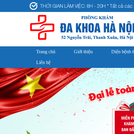
THỜI GIAN LÀM VIỆC: 8H - 20H * Tất cả các n
Trang chủ
Giới thiệu
Diện bệnh 
Liên hệ