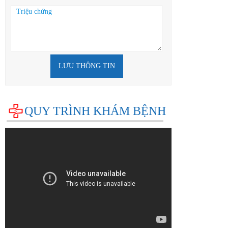
LƯU THÔNG TIN
QUY TRÌNH KHÁM BỆNH