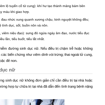
iêm lộ tuyến cổ tử cung): khí hư tạo thành mảng bám bên
ảy máu khi giao hợp.
): đau nhức xung quanh xương chậu, kinh nguyệt không đều;
 tình dục, sốt, buồn nôn và nôn.
, viêm niệu đạo): sưng đỏ ngứa ngáy âm đạo, nước tiểu đục
u lần, tiểu buốt, tiểu lắt nhắt.
hiễm đường sinh dục nữ. Nếu điều trị chậm trễ hoặc không
 các biến chứng như viêm dính vòi trứng; thai ngoài tử cung,
oặc đẻ non.
 dục nữ
g sinh dục nữ không đơn giản chỉ cần điều trị tại nhà hoặc
ờng hợp tự chữa trị tại nhà đã dẫn đến tình trạng bệnh nặng