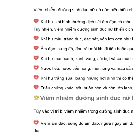
Viêm nhiễm đường sinh dục nữ có các biểu hiện c
Khí hư: khi bình thường dịch tiết âm đạo có màu 
Tuy nhiên, viêm nhiễm đường sinh dục nữ khiến dịch t
Khí hư màu trắng đục, đặc sệt, vón lợn cợn như
Âm đạo: sưng đỏ, đau rát mỗi khi đi tiểu hoặc q
Khí hư màu xanh, xanh vàng, sủi bọt và có mùi h
Nước tiểu: nước tiểu nóng, mùi nồng và màu sẫm
Khí hư trắng sữa, loãng nhưng hơi dính thì có th
Triệu chứng khác: sốt, buồn nôn và nôn, ớn lạnh
Viêm nhiễm đường sinh dục nữ l
Tùy vào vị trí bị viêm nhiễm trong đường sinh dục 
Viêm âm đạo: sưng đỏ âm đạo, ngứa ngáy âm đạo, 
dục.