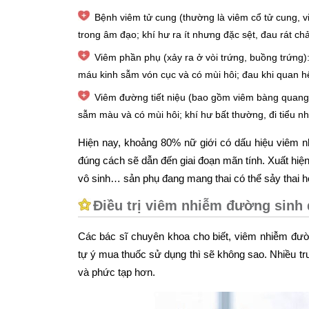
Bệnh viêm tử cung (thường là viêm cổ tử cung, v
trong âm đạo; khí hư ra ít nhưng đặc sệt, đau rát ch
Viêm phần phụ (xảy ra ở vòi trứng, buồng trứng
máu kinh sẫm vón cục và có mùi hôi; đau khi quan hệ
Viêm đường tiết niệu (bao gồm viêm bàng quang
sẫm màu và có mùi hôi; khí hư bất thường, đi tiểu nhiề
Hiện nay, khoảng 80% nữ giới có dấu hiệu viêm n
đúng cách sẽ dẫn đến giai đoạn mãn tính. Xuất hiện
vô sinh… sản phụ đang mang thai có thể sảy thai h
Điều trị viêm nhiễm đường sinh
Các bác sĩ chuyên khoa cho biết, viêm nhiễm đườn
tự ý mua thuốc sử dụng thì sẽ không sao. Nhiều trư
và phức tạp hơn.