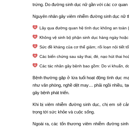
trứng. Do đường sinh dục nữ gần với các cơ quan bà
Nguyên nhân gây viêm nhiễm đường sinh dục nữ t
Lây qua đường quan hệ tình dục không an toàn 
Không vệ sinh bộ phận sinh dục hàng ngày hoặc
Sức đề kháng của cơ thể giảm; rối loạn nội tiết 
Các biến chứng sau sảy thai, đẻ, nạo hút thai ho
Các tác nhân gây bệnh bao gồm: Do vi khuẩn, d
Bệnh thường gặp ở lứa tuổi hoạt động tình dục mạ
như văn phòng, nghề dệt may… phải ngồi nhiều, tạo
gây bệnh phát triển.
Khi bị viêm nhiễm đường sinh dục, chị em sẽ c
trọng tới sức khỏe và cuộc sống.
Ngoài ra, các tổn thương viêm nhiễm đường sin