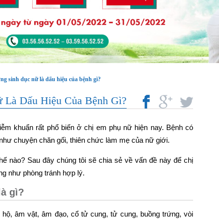
g sinh dục nữ là dấu hiệu của bệnh gì?
 Là Dấu Hiệu Của Bệnh Gì?
hiễm khuẩn rất phổ biến ở chị em phụ nữ hiện nay. Bệnh có
như chuyện chăn gối, thiên chức làm mẹ của nữ giới.
ế nào? Sau đây chúng tôi sẽ chia sẻ về vấn đề này để chị
ũng như phòng tránh hợp lý.
à gì?
ộ, âm vật, âm đạo, cổ tử cung, tử cung, buồng trứng, vòi