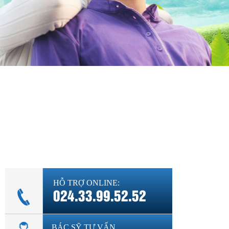
Diện bệnh thường gặp
Phụ khoa
Bệnh xã hội
Cẩm nang sức khỏe
Hỏi đáp
HỖ TRỢ ONLINE:
024.33.99.52.52
BÁC SỸ TƯ VẤN