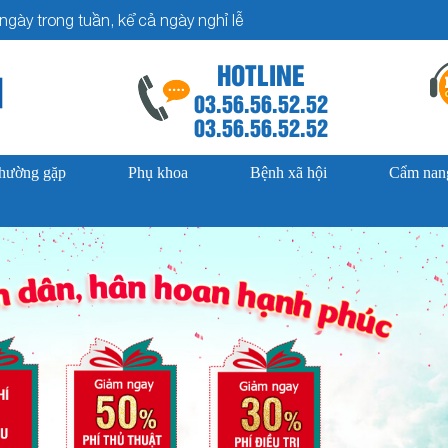
gày trong tuần, kể cả ngày nghỉ lễ
HOTLINE
03.56.56.52.52
03.56.56.52.52
thường gặp
Phụ khoa
Bệnh xã hội
Cẩm nang