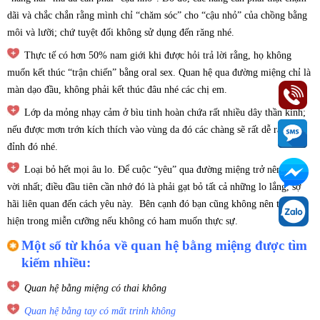
dãi và chắc chắn rằng mình chỉ “chăm sóc” cho “cậu nhỏ” của chồng bằng
môi và lưỡi; chứ tuyệt đối không sử dụng đến răng nhé.
Thực tế có hơn 50% nam giới khi được hỏi trả lời rằng, họ không
muốn kết thúc “trận chiến” bằng oral sex. Quan hệ qua đường miệng chỉ là
màn dạo đầu, không phải kết thúc đâu nhé các chị em.
Lớp da mỏng nhạy cảm ở bìu tinh hoàn chứa rất nhiều dây thần kinh;
nếu được mơn trớn kích thích vào vùng da đó các chàng sẽ rất dễ ràng lên
đỉnh đó nhé.
Loại bỏ hết mọi âu lo. Để cuộc “yêu” qua đường miệng trở nên tuyệt
vời nhất; điều đầu tiên cần nhớ đó là phải gạt bỏ tất cả những lo lắng, sợ
hãi liên quan đến cách yêu này. Bên cạnh đó bạn cũng không nên thực
hiện trong miễn cưỡng nếu không có ham muốn thực sự.
Một số từ khóa về quan hệ bằng miệng được tìm
kiếm nhiều:
Quan hệ bằng miệng có thai không
Quan hệ bằng tay có mất trinh không