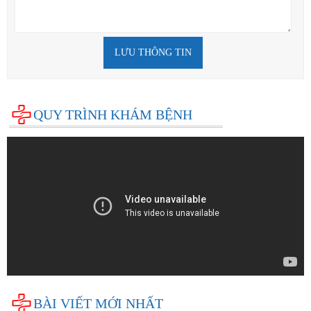
LƯU THÔNG TIN
QUY TRÌNH KHÁM BỆNH
BÀI VIẾT MỚI NHẤT