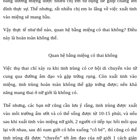
bằng đường miệng được nhiều chị em sử dụng để giúp chàng lên
đỉnh thực sự. Thế nhưng, rất nhiều chị em lo lắng về việc xuất tinh
vào miệng sẽ mang bầu.
Vậy thực tế như thế nào, quan hệ bằng miệng có thai không? Điều
này là hoàn toàn không thể.
Quan hệ bằng miệng có thai không
Việc thụ thai chỉ xảy ra khi tinh trùng có cơ hội di chuyển vào tử
cung qua đường âm đạo và gặp trứng rụng. Còn xuất tinh vào
miệng, tinh trùng hoàn toàn không thể gặp trứng được; nên khả
năng mang thai ở nữ giới là không có.
Thế nhưng, các bạn nữ cũng cần lưu ý rằng, tinh trùng được xuất
vào môi trường ẩm ướt và có thể sống được từ 10-15 phút, và nếu
sau khi xuất tinh vào miệng nữ giới, 2 người có tiếp tục hôi môi qua
lại với nhau, sau đó nam giới có hôn xuống “cô bé”, thì cũng có thể
tinh trùng đã được “chuyển” tới âm đạo của nữ giới 1 cách gián