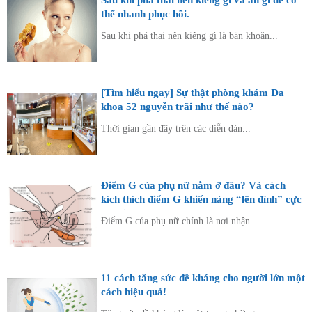
thể nhanh phục hồi.
Sau khi phá thai nên kiêng gì là băn khoăn...
[Tìm hiểu ngay] Sự thật phòng khám Đa
khoa 52 nguyễn trãi như thế nào?
Thời gian gần đây trên các diễn đàn...
Điểm G của phụ nữ nằm ở đâu? Và cách
kích thích điểm G khiến nàng “lên đỉnh” cực
khoái
Điểm G của phụ nữ chính là nơi nhận...
11 cách tăng sức đề kháng cho người lớn một
cách hiệu quả!