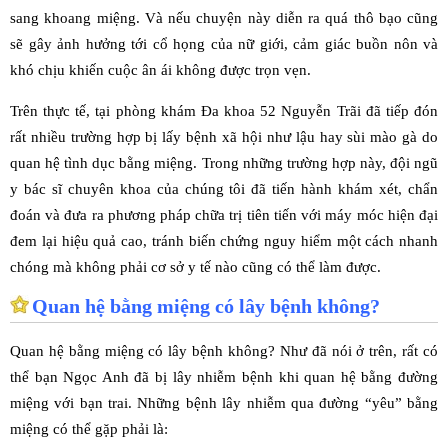
sang khoang miệng. Và nếu chuyện này diễn ra quá thô bạo cũng
sẽ gây ảnh hưởng tới cổ họng của nữ giới, cảm giác buồn nôn và
khó chịu khiến cuộc ân ái không được trọn vẹn.
Trên thực tế, tại phòng khám Đa khoa 52 Nguyễn Trãi đã tiếp đón
rất nhiều trường hợp bị lấy bệnh xã hội như lậu hay sùi mào gà do
quan hệ tình dục bằng miệng. Trong những trường hợp này, đội ngũ
y bác sĩ chuyên khoa của chúng tôi đã tiến hành khám xét, chẩn
đoán và đưa ra phương pháp chữa trị tiên tiến với máy móc hiện đại
đem lại hiệu quả cao, tránh biến chứng nguy hiểm một cách nhanh
chóng mà không phải cơ sở y tế nào cũng có thể làm được.
Quan hệ bằng miệng có lây bệnh không?
Quan hệ bằng miệng có lây bệnh không? Như đã nói ở trên, rất có
thể bạn Ngọc Anh đã bị lây nhiễm bệnh khi quan hệ bằng đường
miệng với bạn trai. Những bệnh lây nhiễm qua đường “yêu” bằng
miệng có thể gặp phải là: