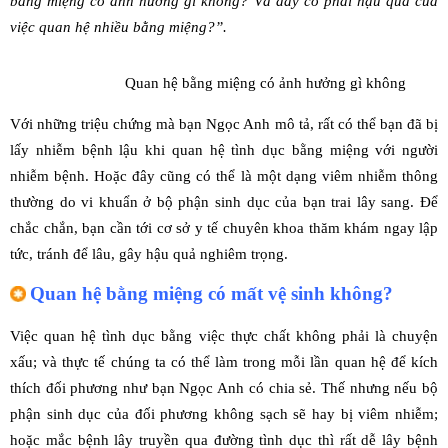
bằng miệng có ảnh hưởng gì không? Và đây có phải hậu quả của
việc quan hệ nhiều bằng miệng?”.
Quan hệ bằng miệng có ảnh hưởng gì không
Với những triệu chứng mà bạn Ngọc Anh mô tả, rất có thể bạn đã bị
lấy nhiễm bệnh lậu khi quan hệ tình dục bằng miệng với người
nhiễm bệnh. Hoặc đây cũng có thể là một dạng viêm nhiễm thông
thường do vi khuẩn ở bộ phận sinh dục của bạn trai lây sang. Để
chắc chắn, bạn cần tới cơ sở y tế chuyên khoa thăm khám ngay lập
tức, tránh để lâu, gây hậu quả nghiêm trọng.
Quan hệ bằng miệng có mất vệ sinh không?
Việc quan hệ tình dục bằng việc thực chất không phải là chuyện
xấu; và thực tế chúng ta có thể làm trong mỗi lần quan hệ để kích
thích đối phương như bạn Ngọc Anh có chia sẻ. Thế nhưng nếu bộ
phận sinh dục của đối phương không sạch sẽ hay bị viêm nhiễm;
hoặc mắc bệnh lây truyền qua đường tình dục thì rất dễ lây bệnh