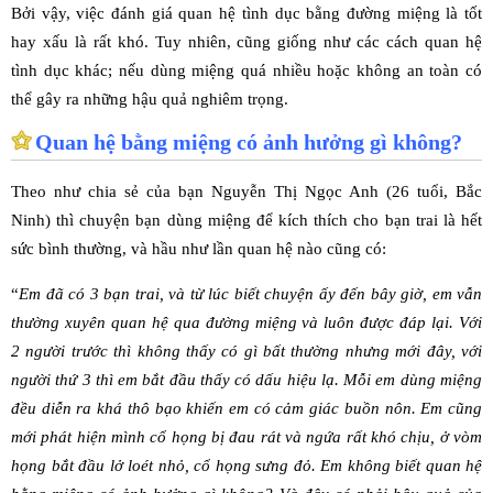
Bởi vậy, việc đánh giá quan hệ tình dục bằng đường miệng là tốt
hay xấu là rất khó. Tuy nhiên, cũng giống như các cách quan hệ
tình dục khác; nếu dùng miệng quá nhiều hoặc không an toàn có
thể gây ra những hậu quả nghiêm trọng.
Quan hệ bằng miệng có ảnh hưởng gì không?
Theo như chia sẻ của bạn Nguyễn Thị Ngọc Anh (26 tuổi, Bắc
Ninh) thì chuyện bạn dùng miệng để kích thích cho bạn trai là hết
sức bình thường, và hầu như lần quan hệ nào cũng có:
“
Em đã có 3 bạn trai, và từ lúc biết chuyện ấy đến bây giờ, em vẫn
thường xuyên quan hệ qua đường miệng và luôn được đáp lại. Với
2 người trước thì không thấy có gì bất thường nhưng mới đây, với
người thứ 3 thì em bắt đầu thấy có dấu hiệu lạ. Mỗi em dùng miệng
đều diễn ra khá thô bạo khiến em có cảm giác buồn nôn. Em cũng
mới phát hiện mình cổ họng bị đau rát và ngứa rất khó chịu, ở vòm
họng bắt đầu lở loét nhỏ, cổ họng sưng đỏ. Em không biết quan hệ