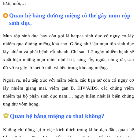
lưỡi, môi,…
Quan hệ bằng đường miệng có thể gây mụn rộp
sinh dục.
Mụn rộp sinh dục hay còn gọi là herpes sinh dục có nguy cơ lây
nhiễm qua đường miệng khá cao. Giống như lậu mụn rộp sinh dục
lây nhiễm và phát bệnh rất nhanh. Chỉ sau 1-2 ngày nhiễm bệnh sẽ
xuất hiện những mụn nước nhỏ li ti, sưng tấy, ngứa, nóng rát, sau
đó vỡ ra gây lở loét ở môi và bên trong khoang miệng.
Ngoài ra, nếu tiếp xúc với mầm bệnh, các bạn nữ còn có nguy cơ
lây nhiễm giang mai, viêm gan B, HIV/AIDS, các chứng viêm
nhiễm tại bộ phận sinh dục nam,… nguy hiểm nhất là biến chứng
ung thư vòm họng.
Quan hệ bằng miệng có thai không?
Không chỉ dừng lại ở việc kích thích trong khúc dạo đầu, quan hệ