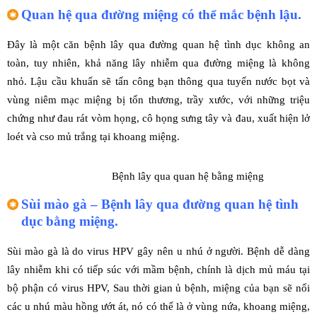
Quan hệ qua đường miệng có thể mắc bệnh lậu.
Đây là một căn bệnh lây qua đường quan hệ tình dục không an
toàn, tuy nhiên, khả năng lây nhiễm qua đường miệng là không
nhỏ. Lậu cầu khuẩn sẽ tấn công bạn thông qua tuyến nước bọt và
vùng niêm mạc miệng bị tổn thương, trầy xước, với những triệu
chứng như đau rát vòm họng, cô họng sưng tây và đau, xuất hiện lở
loét và cso mủ trắng tại khoang miệng.
Bệnh lây qua quan hệ bằng miệng
Sùi mào gà – Bệnh lây qua đường quan hệ tình
dục bằng miệng.
Sùi mào gà là do virus HPV gây nên u nhú ở người. Bệnh dễ dàng
lây nhiễm khi có tiếp súc với mầm bệnh, chính là dịch mủ máu tại
bộ phận có virus HPV, Sau thời gian ủ bệnh, miệng của bạn sẽ nổi
các u nhú màu hồng ướt át, nó có thể là ở vùng nứa, khoang miệng,