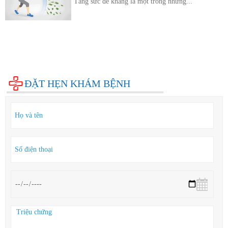
Tăng sức đề kháng là một trong những...
Diện bệnh thường gặp
Phụ khoa
Bệnh xã hội
Cẩm nang sức khỏe
Hỏi đáp
ĐẶT HẸN KHÁM BỆNH