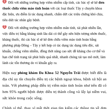
Đối với những trường hợp viêm nhiễm cấp tính, các bác sỹ sẽ kê
đơn
thuốc chữa viêm mào tinh hoàn
với các loại thuốc Tây y chuyên khoa
đặc hiệu, ưu điểm là tác dụng nhanh, chấm dứt các triệu chứng khó chịu,
tiêu diệt tác nhân gây bệnh.
Đối với những trường hợp viêm nhiễm mãn tính, tái phát nhiều lần,
việc điều trị bằng kháng sinh lâu dài có thể gây nên hiện tượng nhờn thuốc,
kháng thuốc, thì các bác sĩ sẽ kê đơn chữa viêm mào tinh hoàn bằng
phương pháp Đông – Tây y kết hợp có tác dụng tác dụng tiêu độc, sát
khuẩn, chống viêm nhiễm, đồng thời nâng cao sức đề kháng cho cơ thể và
hạn chế tình trạng tái phát hiệu quả nhất, nhanh chóng tái tạo mô mới, làm
lành các tổn thương do vi khuẩn gây ra.
Hiện nay
phòng khám Đa Khoa 52 Nguyễn Trãi
được biết đến là
địa chỉ uy tín chuyên điều trị các bệnh ngoại khoa, bệnh xã hội an
toàn. Với phương pháp điều trị viêm mào tinh hoàn như trên đã có
hơn 95% người bệnh được điều trị thành công và lấy lại niềm vui,
sức khỏe trong cuộc sống.
Chính vì thế, thay vì mất thời gian tìm kiếm các thông tin về đơn