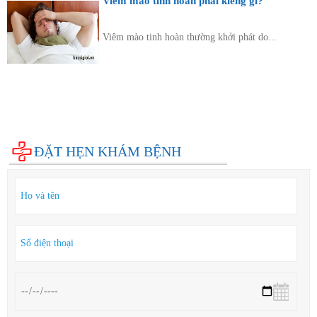
Viêm mào tinh hoàn phải kiêng gì?
Viêm mào tinh hoàn thường khởi phát do...
Diện bệnh thường gặp
Phụ khoa
Bệnh xã hội
Cẩm nang sức khỏe
Hỏi đáp
ĐẶT HẸN KHÁM BỆNH