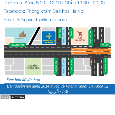
Thời gian: Sáng 8:00 - 12:00 | Chiều 13:30 - 20:00
Facebook: Phòng khám Đa Khoa Hà Nội
Email:
52nguyentrai@gmail.com
Xem bản đồ lớn hơn
Bản quyền nội dung 2014 thuộc về
Phòng Khám Đa Khoa 52
Nguyễn Trãi