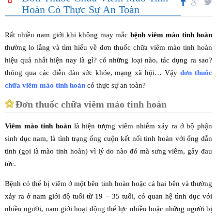
Hoàn Có Thực Sự An Toàn
Rất nhiều nam giới khi không may mắc
bệnh viêm mào tinh hoàn
thường lo lắng và tìm hiểu về đơn thuốc chữa viêm mào tinh hoàn
hiệu quả nhất hiện nay là gì? có những loại nào, tác dụng ra sao?
thông qua các diễn đàn sức khỏe, mạng xã hội… Vậy
đơn thuốc
chữa viêm mào tinh hoàn
có thực sự an toàn?
Đơn thuốc chữa viêm mào tinh hoàn
Viêm mào tinh hoàn
là hiện tượng viêm nhiễm xảy ra ở bộ phận
sinh dục nam, là tình trạng ống cuộn kết nối tinh hoàn với ống dẫn
tinh (gọi là mào tinh hoàn) vì lý do nào đó mà sưng viêm, gây đau
tức.
Bệnh có thể bị viêm ở một bên tinh hoàn hoặc cả hai bên và thường
xảy ra ở nam giới độ tuổi từ 19 – 35 tuổi, có quan hệ tình dục với
nhiều người, nam giới hoạt động thể lực nhiều hoặc những người bị