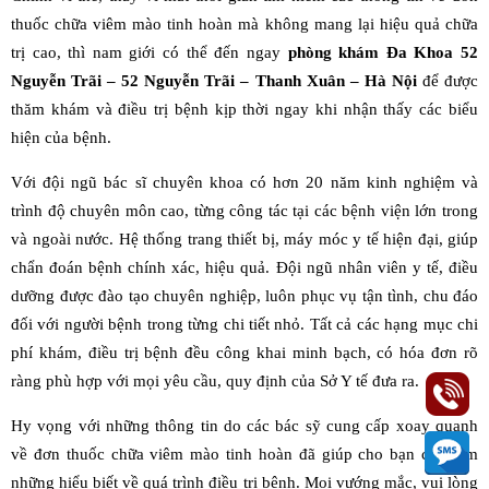
thuốc chữa viêm mào tinh hoàn mà không mang lại hiệu quả chữa
trị cao, thì nam giới có thể đến ngay
phòng khám Đa Khoa 52
Nguyễn Trãi – 52 Nguyễn Trãi – Thanh Xuân – Hà Nội
để được
thăm khám và điều trị bệnh kịp thời ngay khi nhận thấy các biểu
hiện của bệnh.
Với đội ngũ bác sĩ chuyên khoa có hơn 20 năm kinh nghiệm và
trình độ chuyên môn cao, từng công tác tại các bệnh viện lớn trong
và ngoài nước. Hệ thống trang thiết bị, máy móc y tế hiện đại, giúp
chẩn đoán bệnh chính xác, hiệu quả. Đội ngũ nhân viên y tế, điều
dưỡng được đào tạo chuyên nghiệp, luôn phục vụ tận tình, chu đáo
đối với người bệnh trong từng chi tiết nhỏ. Tất cả các hạng mục chi
phí khám, điều trị bệnh đều công khai minh bạch, có hóa đơn rõ
ràng phù hợp với mọi yêu cầu, quy định của Sở Y tế đưa ra.
Hy vọng với những thông tin do các bác sỹ cung cấp xoay quanh
về đơn thuốc chữa viêm mào tinh hoàn đã giúp cho bạn có thêm
những hiểu biết về quá trình điều trị bệnh. Mọi vướng mắc, vui lòng