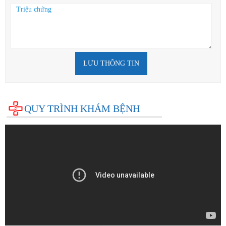
LƯU THÔNG TIN
QUY TRÌNH KHÁM BỆNH