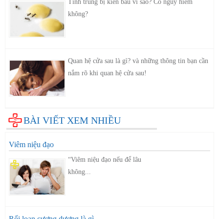
Tinh trùng bị kiến bâu vì sao? Có nguy hiểm
không?
Quan hệ cửa sau là gì? và những thông tin bạn cần
nắm rõ khi quan hệ cửa sau!
BÀI VIẾT XEM NHIỀU
Viêm niệu đạo
“Viêm niệu đạo nếu để lâu
không...
Rối loạn cương dương là gì