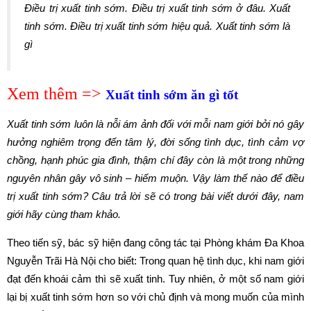
Điều trị xuất tinh sớm. Điều trị xuất tinh sớm ở đâu. Xuất
tinh sớm. Điều trị xuất tinh sớm hiệu quả. Xuất tinh sớm là
gì
Xem thêm =>
Xuất tinh sớm ăn gì tốt
Xuất tinh sớm luôn là nỗi ám ảnh đối với mỗi nam giới bởi nó gây
hưởng nghiêm trọng đến tâm lý, đời sống tình dục, tình cảm vợ
chồng, hạnh phúc gia đình, thậm chí đây còn là một trong những
nguyên nhân gây vô sinh – hiếm muộn. Vậy làm thế nào để điều
trị xuất tinh sớm? Câu trả lời sẽ có trong bài viết dưới đây, nam
giới hãy cùng tham khảo.
Theo tiến sỹ, bác sỹ hiện đang công tác tại Phòng khám Đa Khoa
Nguyễn Trãi Hà Nội cho biết: Trong quan hệ tình dục, khi nam giới
đạt đến khoái cảm thì sẽ xuất tinh. Tuy nhiên, ở một số nam giới
lại bị xuất tinh sớm hơn so với chủ định và mong muốn của mình