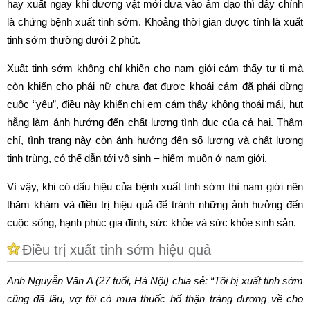
hay xuất ngay khi dương vật mới đưa vào âm đạo thì đây chính
là chứng bệnh xuất tinh sớm. Khoảng thời gian được tính là xuất
tinh sớm thường dưới 2 phút.
Xuất tinh sớm không chỉ khiến cho nam giới cảm thấy tự ti mà
còn khiến cho phái nữ chưa đạt được khoái cảm đã phải dừng
cuộc “yêu”, điều này khiến chị em cảm thấy không thoải mái, hụt
hẫng làm ảnh hưởng đến chất lượng tình dục của cả hai. Thậm
chí, tình trạng này còn ảnh hưởng đến số lượng và chất lượng
tinh trùng, có thể dẫn tới vô sinh – hiếm muộn ở nam giới.
Vì vậy, khi có dấu hiệu của bệnh xuất tinh sớm thì nam giới nên
thăm khám và điều trị hiệu quả để tránh những ảnh hưởng đến
cuộc sống, hạnh phúc gia đình, sức khỏe và sức khỏe sinh sản.
Điều trị xuất tinh sớm hiệu quả
Anh Nguyễn Văn A (27 tuổi, Hà Nội) chia sẻ: “Tôi bị xuất tinh sớm
cũng đã lâu, vợ tôi có mua thuốc bổ thận tráng dương về cho