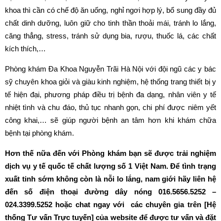
khoa thì cần có chế độ ăn uống, nghỉ ngơi hợp lý, bổ sung đầy đủ
chất dinh dưỡng, luôn giữ cho tinh thần thoải mái, tránh lo lắng,
căng thẳng, stress, tránh sử dụng bia, rượu, thuốc lá, các chất
kích thích,…
Phòng khám Đa Khoa Nguyễn Trãi Hà Nội với đội ngũ các y bác
sỹ chuyên khoa giỏi và giàu kinh nghiệm, hệ thống trang thiết bị y
tế hiện đại, phương pháp điều trị bệnh đa dạng, nhân viên y tế
nhiệt tình và chu đáo, thủ tục nhanh gọn, chi phí được niêm yết
công khai,… sẽ giúp người bệnh an tâm hơn khi khám chữa
bệnh tại phòng khám.
Hơn thế nữa đến với Phòng khám bạn sẽ được trải nghiệm
dịch vụ y tế quốc tế chất lượng số 1 Việt Nam. Để tình trạng
xuất tinh sớm không còn là nỗi lo lắng, nam giới hãy liên hệ
đến số điện thoại đường dây nóng 016.5656.5252 –
024.3399.5252 hoặc chat ngay với các chuyên gia trên [Hệ
thống Tư vấn Trực tuyến] của website để được tư vấn và đặt