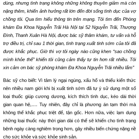
dùng, nhưng tình trạng không những không thuyên giảm mà còn
nặng thêm, khiến ảnh hưởng rất lớn đến đời sống tình dục của vợ
chồng tôi. Qua tìm hiểu thông tin trên mạng. Tôi tìm đến Phòng
khám Đa Khoa Nguyễn Trãi Hà Nội tại 52 Nguyễn Trãi, Thượng
Đình, Thanh Xuân Hà Nội, được bác sỹ thăm khám, tư vấn và hỗ
trợ điều trị, chỉ sau 1 thời gian, tình trạng xuất tinh sớm của tôi đã
được khắc phục. Giờ thì vợ tôi ngày nào cũng khen “sao chồng
mình khỏe thế” khiến tôi cũng cảm thấy tự tin hơn rất nhiều. Tôi
xin cảm ơn bác sỹ phòng khám Đa Khoa Nguyễn Trãi nhiều lắm”
Bác sỹ cho biết: Vì tâm lý ngại ngùng, xấu hổ và thiếu kiến thức
nên nhiều nam giới khi bị xuất tinh sớm đã tự ý sử dụng một số
loại thuốc giúp cương dương, kích thích tình dục, kéo dài thời
gian quan hệ,…. Tuy nhiên, đây chỉ là phương án tạm thời mà
không thể khắc phục triệt để, tận gốc. Hơn nữa, việc lạm dụng
những loại thuốc này thời gian dài có thể sẽ khiến cho tình trạng
bệnh ngày càng nghiêm trọng hơn, gây nhiều biến chứng nặng nề
cho sức khỏe và sức khỏe sinh sản.