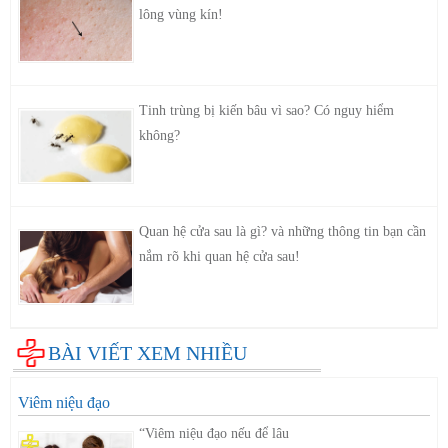
lông vùng kín!
Tinh trùng bị kiến bâu vì sao? Có nguy hiểm
không?
Quan hệ cửa sau là gì? và những thông tin bạn cần
nắm rõ khi quan hệ cửa sau!
BÀI VIẾT XEM NHIỀU
Viêm niệu đạo
“Viêm niệu đạo nếu để lâu