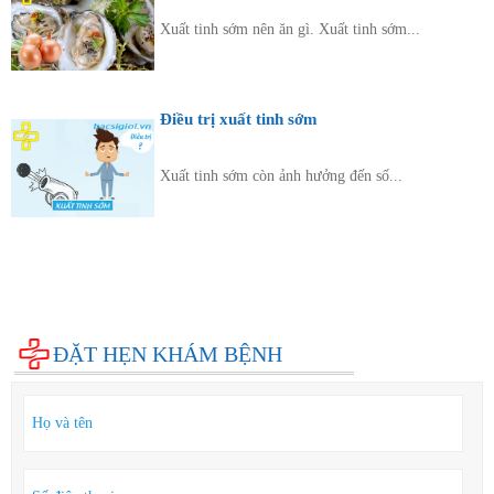
Xuất tinh sớm nên ăn gì. Xuất tinh sớm...
Điều trị xuất tinh sớm
Xuất tinh sớm còn ảnh hưởng đến số...
Diện bệnh thường gặp
Phụ khoa
Bệnh xã hội
Cẩm nang sức khỏe
Hỏi đáp
ĐẶT HẸN KHÁM BỆNH