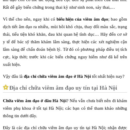
Rất dễ gây biến chứng trong thai kỳ như sinh non, sảy thai,…
Vì thế cho nên, ngay khi có
biểu hiện của viêm âm đạo
; bao gồm
dịch tiết âm đạo ra nhiều, mùi hôi khó chịu, thay đổi màu sắc, trạng
thái, tiểu tiện khó khăn, đau khi quan hệ tình dục… Hãy đến cơ sở
y tế để bác sỹ thăm khám lâm sàng, thực hiện các xét nghiệm cận
lâm sàng để chẩn đoán bệnh lý. Từ đó có phương pháp điều trị tích
cực, kịp thời; trước khi các biến chứng nguy hiểm như đã kể trên
xuất hiện.
Vậy đâu là
địa chỉ chữa viêm âm đạo ở Hà Nội
tốt nhất hiện nay?
Địa chỉ chữa viêm âm đạo uy tín tại Hà Nội
Chữa viêm âm đạo ở đâu Hà Nội
? Nếu vẫn chưa biết nên đi khám
viêm phụ khoa ở tốt tại Hà Nội; các bạn có thể tham khảo những
thông tin dưới đây.
Đây là các địa chỉ chữa viêm âm đạo uy tín tại Hà Nội; nhận được