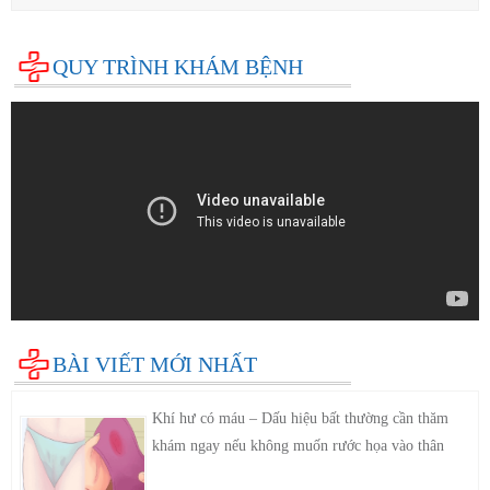
QUY TRÌNH KHÁM BỆNH
BÀI VIẾT MỚI NHẤT
Khí hư có máu – Dấu hiệu bất thường cần thăm
khám ngay nếu không muốn rước họa vào thân