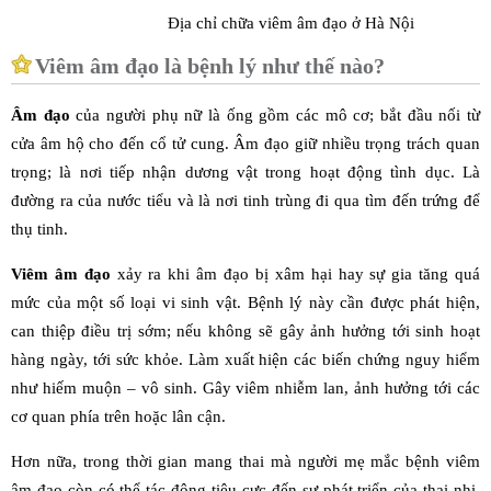
Địa chỉ chữa viêm âm đạo ở Hà Nội
Viêm âm đạo là bệnh lý như thế nào?
Âm đạo
của người phụ nữ là ống gồm các mô cơ; bắt đầu nối từ
cửa âm hộ cho đến cổ tử cung. Âm đạo giữ nhiều trọng trách quan
trọng; là nơi tiếp nhận dương vật trong hoạt động tình dục. Là
đường ra của nước tiểu và là nơi tinh trùng đi qua tìm đến trứng để
thụ tinh.
Viêm âm đạo
xảy ra khi âm đạo bị xâm hại hay sự gia tăng quá
mức của một số loại vi sinh vật. Bệnh lý này cần được phát hiện,
can thiệp điều trị sớm; nếu không sẽ gây ảnh hưởng tới sinh hoạt
hàng ngày, tới sức khỏe. Làm xuất hiện các biến chứng nguy hiểm
như hiếm muộn – vô sinh. Gây viêm nhiễm lan, ảnh hưởng tới các
cơ quan phía trên hoặc lân cận.
Hơn nữa, trong thời gian mang thai mà người mẹ mắc bệnh viêm
âm đạo còn có thể tác động tiêu cực đến sự phát triển của thai nhi.