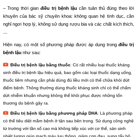
– Trong thời gian
điều trị bệnh lậu
cần tuân thủ đúng theo lời
khuyên của bác sỹ chuyên khoa: không quan hệ tình dục, cần
nghỉ ngơi hợp lý, không sử dụng rượu bia và các chất kích thích,
…
Hiện nay, có một số phương pháp được áp dụng trong
điều trị
bệnh lậu
như sau:
Điều trị bệnh lậu bằng thuốc
: Có rất nhiều loại thuốc kháng
sinh điều trị bệnh lậu hiệu quả, bao gốm các loại thuốc dạng uống,
thuốc tiêm nhưng cần phải dùng đủ liều mới có thể chữa khỏi dứt
điểm bệnh. Thông thường dùng thuốc kháng sinh chỉ có thể chấm
dứt nhiễm khuẩn nhưng không thể khôi phục được những tổn
thương do bệnh gây ra.
Điều trị bệnh lậu bằng phương pháp DHA
: Là phương pháp
có thể tiêu diệt mầm bệnh ở tận sau bên trong. Sử dụng công nghệ
từ trường với tần số cao mà không tiếp xúc với cơ thể, sản sinh
nhiệt lượng giúp mạch máu lưu thông, giảm cơn đau, sưng tấy bộ