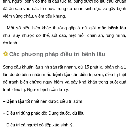
tính, người bệnh có thể bị đau tức tại bụng dưới do lậu cầu khuẩn
đã ăn sâu vào các tổ chức trong cơ quan sinh dục và gây bệnh
viêm vùng chậu, viêm tiểu khung.
– Một số biểu hiện khác thường gặp ở nữ giới mắc
bệnh lậu
như: suy nhược cơ thể, sốt cao, mệt mỏi, chán ăn, rùng mình,
ớn lạnh.
Các phương pháp điều trị bệnh lậu
Song cầu khuẩn lậu sinh sản rất nhanh, cứ 15 phút lại phân chia 1
lần do đó bệnh nhân mắc
bệnh lậu
cần điều trị sớm, điều trị triệt
để tránh biến chứng nguy hiểm và gây khó khăn trong suốt quá
trình điều trị. Người bệnh cần lưu ý:
–
Bệnh lậu
tốt nhất nên được điều trị sớm.
– Điều trị đúng phác đồ: Đúng thuốc, đủ liều.
– Điều trị cả người có tiếp xúc sinh lý.