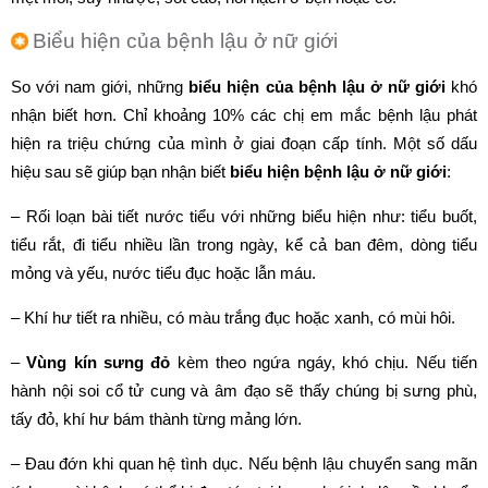
Biểu hiện của bệnh lậu ở nữ giới
So với nam giới, những
biểu hiện của bệnh lậu ở nữ giới
khó
nhận biết hơn. Chỉ khoảng 10% các chị em mắc bệnh lậu phát
hiện ra triệu chứng của mình ở giai đoạn cấp tính. Một số dấu
hiệu sau sẽ giúp bạn nhận biết
biểu hiện bệnh lậu ở nữ giới
:
– Rối loạn bài tiết nước tiểu với những biểu hiện như: tiểu buốt,
tiểu rắt, đi tiểu nhiều lần trong ngày, kể cả ban đêm, dòng tiểu
mỏng và yếu, nước tiểu đục hoặc lẫn máu.
– Khí hư tiết ra nhiều, có màu trắng đục hoặc xanh, có mùi hôi.
–
Vùng kín sưng đỏ
kèm theo ngứa ngáy, khó chịu. Nếu tiến
hành nội soi cổ tử cung và âm đạo sẽ thấy chúng bị sưng phù,
tấy đỏ, khí hư bám thành từng mảng lớn.
– Đau đớn khi quan hệ tình dục. Nếu bệnh lậu chuyển sang mãn