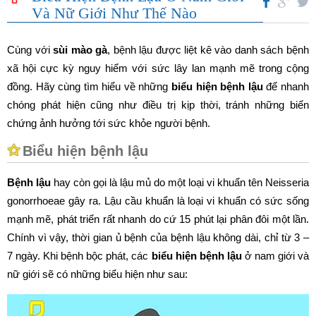
Và Nữ Giới Như Thế Nào
Cùng với
sùi mào gà
, bệnh lậu được liệt kê vào danh sách bệnh
xã hội cực kỳ nguy hiểm với sức lây lan mạnh mẽ trong cộng
đồng. Hãy cùng tìm hiểu về những
biểu hiện bệnh lậu
để nhanh
chóng phát hiện cũng như điều trị kịp thời, tránh những biến
chứng ảnh hưởng tới sức khỏe người bệnh.
Biểu hiện bệnh lậu
Bệnh lậu
hay còn gọi là lậu mủ do một loại vi khuẩn tên Neisseria
gonorrhoeae gây ra. Lậu cầu khuẩn là loại vi khuẩn có sức sống
mạnh mẽ, phát triển rất nhanh do cứ 15 phút lại phân đôi một lần.
Chính vì vậy, thời gian ủ bệnh của bệnh lậu không dài, chỉ từ 3 –
7 ngày. Khi bệnh bộc phát, các
biểu hiện bệnh lậu
ở nam giới và
nữ giới sẽ có những biểu hiện như sau: