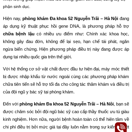
phận sinh dục.
Hiện nay,
phòng khám Đa khoa 52 Nguyễn Trãi – Hà Nội
đang
áp dụng kỹ thuật phục hồi gene DNA, là phương pháp hỗ trợ
chữa bệnh lậu
có nhiều ưu điểm như: Chính xác khoa học,
không gây đau đớn, không để lại sẹo, hạn chế tái phát, ngăn
ngừa biến chứng. Hiện phương pháp điều trị này đang được áp
dụng tại nhiều quốc gia trên thế giới.
Với hệ thống cơ sở vật chất được đầu tư hiện đại, máy móc thiết
bị được nhập khẩu từ nước ngoài cùng các phương pháp khám
chữa tiên tiến sẽ hỗ trợ tối đa cho công tác thăm khám và điều trị
của đội ngũ y bác sỹ tại phòng khám.
Đến với
phòng khám Đa khoa 52 Nguyễn Trãi – Hà Nôi
, bạn sẽ
được chăm sóc bởi đội ngũ bác sỹ cao cấp thầy thuốc ưu tú giàu
kinh nghiệm. Hơn nữa, người bệnh hoàn toàn có thể hiên tâm về
chi phí điều trị bởi mức giá tại đây luôn nằm trong sự kiểm duyệt