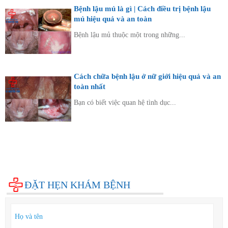
Bệnh lậu mủ là gì | Cách điều trị bệnh lậu
mủ hiệu quả và an toàn
Bệnh lậu mủ thuộc một trong những...
Cách chữa bệnh lậu ở nữ giới hiệu quả và an
toàn nhất
Bạn có biết việc quan hệ tình dục...
Diện bệnh thường gặp
Phụ khoa
Bệnh xã hội
Cẩm nang sức khỏe
Hỏi đáp
ĐẶT HẸN KHÁM BỆNH