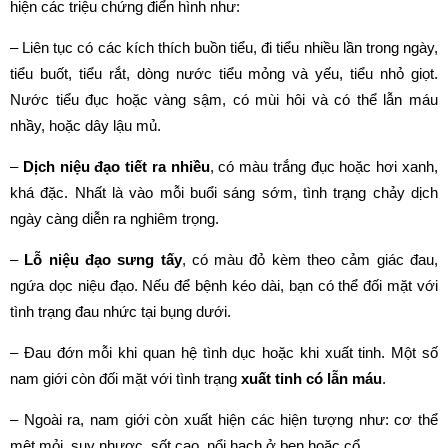
hiện các triệu chứng điển hình như:
– Liên tục có các kích thích buồn tiểu, đi tiểu nhiều lần trong ngày,
tiểu buốt, tiểu rắt, dòng nước tiểu mỏng và yếu, tiểu nhỏ giọt.
Nước tiểu đục hoặc vàng sậm, có mùi hôi và có thể lẫn máu
nhầy, hoặc dây lậu mủ.
–
Dịch niệu đạo tiết ra nhiều
, có màu trắng đục hoặc hơi xanh,
khá đặc. Nhất là vào mỗi buổi sáng sớm, tình trạng chảy dịch
ngày càng diễn ra nghiêm trọng.
–
Lỗ niệu đạo sưng tấy
, có màu đỏ kèm theo cảm giác đau,
ngứa dọc niệu đạo. Nếu để bệnh kéo dài, bạn có thể đối mặt với
tình trạng đau nhức tại bụng dưới.
– Đau đớn mỗi khi quan hệ tình dục hoặc khi xuất tinh. Một số
nam giới còn đối mặt với tình trạng
xuất tinh có lẫn máu
.
– Ngoài ra, nam giới còn xuất hiện các hiện tượng như: cơ thể
mệt mỏi, suy nhược, sốt cao, nổi hạch ở bẹn hoặc cổ.