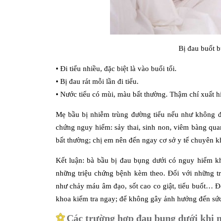
Bị đau buốt 
• Đi tiểu nhiều, đặc biệt là vào buổi tối.
• Bị đau rát mỗi lần đi tiểu.
• Nước tiểu có mùi, màu bất thường. Thậm chí xuất h
Mẹ bầu bị nhiễm trùng đường tiểu nếu như không đư
chứng nguy hiểm: sảy thai, sinh non, viêm bàng qua
bất thường; chị em nên đến ngay cơ sở y tế chuyên k
Kết luận: bà bầu bị đau bụng dưới có nguy hiểm kh
những triệu chứng bệnh kèm theo. Đối với những t
như chảy máu âm đạo, sốt cao co giật, tiểu buốt… Đ
khoa kiểm tra ngay; để không gây ảnh hưởng đến sức
Các trường hợp đau bụng dưới khi 