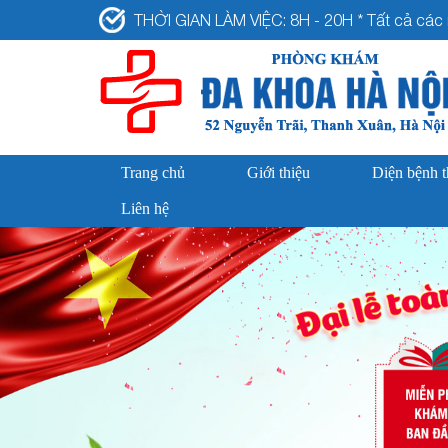
THỜI GIAN LÀM VIỆC: 8H - 20H * Tất cả các n
Trang chủ
Giới thiệu
Diện bệnh 
Liên hệ