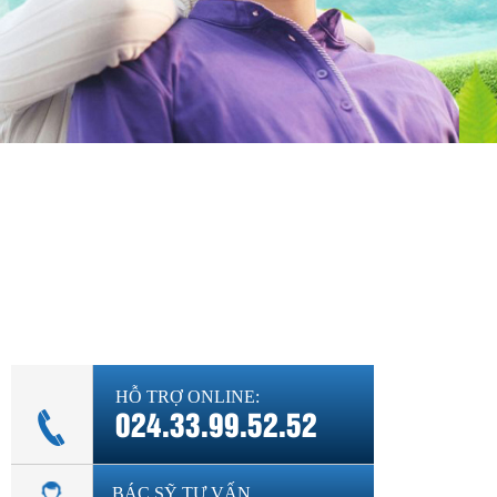
Diện bệnh thường gặp
Phụ khoa
Bệnh xã hội
Cẩm nang sức khỏe
Hỏi đáp
HỖ TRỢ ONLINE:
024.33.99.52.52
BÁC SỸ TƯ VẤN