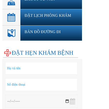
ĐẶT LỊCH PHÒNG KHÁM
BẢN ĐỒ ĐƯỜNG ĐI
ĐẶT HẸN KHÁM BỆNH