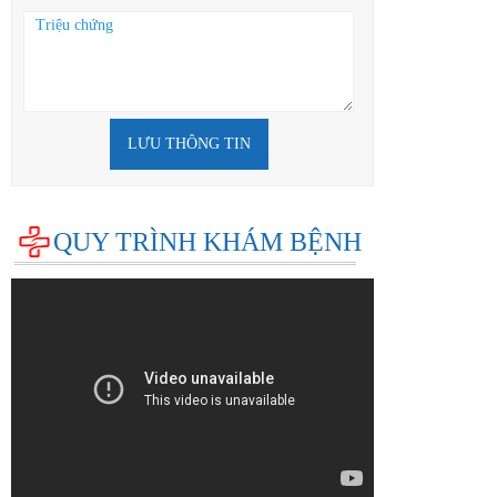
LƯU THÔNG TIN
QUY TRÌNH KHÁM BỆNH