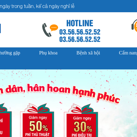
gày trong tuần, kể cả ngày nghỉ lễ
HOTLINE
03.56.56.52.52
03.56.56.52.52
thường gặp
Phụ khoa
Bệnh xã hội
Cẩm nang