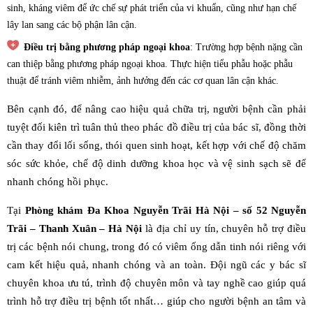
sinh, kháng viêm để ức chế sự phát triển của vi khuẩn, cũng như hạn chế
lây lan sang các bộ phận lân cận.
Điều trị bằng phương pháp ngoại khoa
: Trường hợp bệnh nặng cần
can thiệp bằng phương pháp ngoại khoa. Thực hiện tiểu phẫu hoặc phẫu
thuật để tránh viêm nhiễm, ảnh hưởng đến các cơ quan lân cận khác.
Bên cạnh đó, để nâng cao hiệu quả chữa trị, người bệnh cần phải
tuyệt đối kiên trì tuân thủ theo phác đồ điều trị của bác sĩ, đồng thời
cần thay đổi lối sống, thói quen sinh hoạt, kết hợp với chế độ chăm
sóc sức khỏe, chế độ dinh dưỡng khoa học và vệ sinh sạch sẽ để
nhanh chóng hồi phục.
Tại
Phòng khám Đa Khoa Nguyễn Trãi Hà Nội – số 52 Nguyễn
Trãi – Thanh Xuân – Hà Nội
là địa chỉ uy tín, chuyên hỗ trợ điều
trị các bệnh nói chung, trong đó có viêm ống dẫn tinh nói riêng với
cam kết hiệu quả, nhanh chóng và an toàn. Đội ngũ các y bác sĩ
chuyên khoa ưu tú, trình độ chuyên môn và tay nghề cao giúp quá
trình hỗ trợ điều trị bệnh tốt nhất… giúp cho người bệnh an tâm và