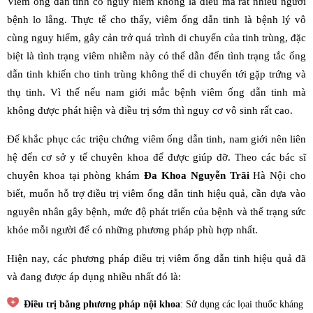
Viêm ống dẫn tinh có nguy hiểm không là điều mà rất nhiều người
bệnh lo lắng. Thực tế cho thấy, viêm ống dẫn tinh là bệnh lý vô
cùng nguy hiểm, gây cản trở quá trình di chuyển của tinh trùng, đặc
biệt là tình trạng viêm nhiễm này có thể dẫn đến tình trạng tắc ống
dẫn tinh khiến cho tinh trùng không thể di chuyển tới gặp trứng và
thụ tinh. Vì thế nếu nam giới mắc bệnh viêm ống dẫn tinh mà
không được phát hiện và điều trị sớm thì nguy cơ vô sinh rất cao.
Để khắc phục các triệu chứng viêm ống dẫn tinh, nam giới nên liên
hệ đến cơ sở y tế chuyên khoa để được giúp đỡ. Theo các bác sĩ
chuyên khoa tại phòng khám
Đa Khoa Nguyễn Trãi
Hà Nội cho
biết, muốn hỗ trợ điều trị viêm ống dẫn tinh hiệu quả, cần dựa vào
nguyên nhân gây bệnh, mức độ phát triển của bệnh và thể trạng sức
khỏe mỗi người để có những phương pháp phù hợp nhất.
Hiện nay, các phương pháp điều trị viêm ống dẫn tinh hiệu quả đã
và đang được áp dụng nhiều nhất đó là:
Điều trị bằng phương pháp nội khoa
: Sử dụng các lọai thuốc kháng