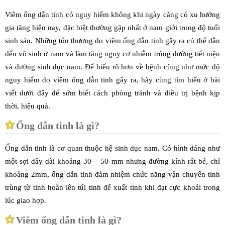
Viêm ống dẫn tinh có nguy hiểm không khi ngày càng có xu hướng
gia tăng hiện nay, đặc biệt thường gặp nhất ở nam giới trong độ tuổi
sinh sản. Những tổn thương do viêm ống dẫn tinh gây ra có thể dẫn
đến vô sinh ở nam và làm tăng nguy cơ nhiễm trùng đường tiết niệu
và đường sinh dục nam. Để hiểu rõ hơn về bệnh cũng như mức độ
nguy hiểm do viêm ống dẫn tinh gây ra, hãy cùng tìm hiểu ở bài
viết dưới đây để sớm biết cách phòng tránh và điều trị bệnh kịp
thời, hiệu quả.
Ống dẫn tinh là gì?
Ống dẫn tinh là cơ quan thuộc hệ sinh dục nam. Có hình dáng như
một sợi dây dài khoảng 30 – 50 mm nhưng đường kính rất bé, chỉ
khoảng 2mm, ống dẫn tinh đảm nhiệm chức năng vận chuyển tinh
trùng từ tinh hoàn lên túi tinh để xuất tinh khi đạt cực khoái trong
lúc giao hợp.
Viêm ống dẫn tinh là gì?