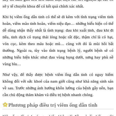
sở y tế chuyên khoa để có kết quả chính xác nhất.
Khi bị viêm ống dẫn tinh có thể sẽ đi kèm với tình trạng viêm tinh
hoàn, viêm mào tinh hoàn, viêm niệu đạo… những biểu hiện có thể
dễ dàng nhận thấy nhất là tình trạng: đau khi xuất tinh, đau khi đi
tiểu, tinh dịch có trạng thái lỏng hoặc rất đặc, thậm chí là có hạt,
vón cục, kèm theo máu hoặc mủ… cùng với đó là mùi hôi bất
thường. Ngoài ra, tùy vào tình trạng bệnh lý, người bệnh sẽ có
những biểu hiện khác như: đau vùng bụng dưới, sưng hay phù nề
vùng bìu…
Như vậy, để thấy được bệnh viêm ống dẫn tinh có nguy hiểm
không đối với sức khoẻ của nam giới cũng như khả năng sinh sản
về sau. Trước những ảnh hưởng khôn lường của bệnh gây nên, bạn
cần chủ động thăm khám và điều trị bệnh nhanh chóng.
Phương pháp điều trị viêm ống dẫn tinh