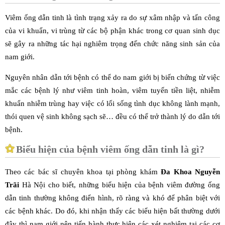
Viêm ống dẫn tinh là tình trạng xảy ra do sự xâm nhập và tấn công
của vi khuẩn, vi trùng từ các bộ phận khác trong cơ quan sinh dục
sẽ gây ra những tác hại nghiêm trọng đến chức năng sinh sản của
nam giới.
Nguyên nhân dẫn tới bệnh có thể do nam giới bị biến chứng từ việc
mắc các bệnh lý như viêm tinh hoàn, viêm tuyến tiền liệt, nhiễm
khuẩn nhiễm trùng hay việc có lối sống tình dục không lành mạnh,
thói quen vệ sinh không sạch sẽ… đều có thể trở thành lý do dẫn tới
bệnh.
Biểu hiện của bệnh viêm ống dẫn tinh là gì?
Theo các bác sĩ chuyên khoa tại phòng khám
Đa Khoa Nguyễn
Trãi
Hà Nội cho biết, những biểu hiện của bệnh viêm đường ống
dẫn tinh thường không điển hình, rõ ràng và khó để phân biệt với
các bệnh khác. Do đó, khi nhận thấy các biểu hiện bất thường dưới
đây thì nam giới nên tiến hành thực hiện các xét nghiệm tại các cơ