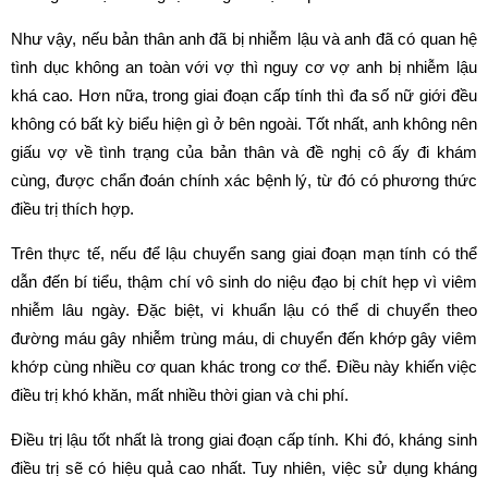
Như vậy, nếu bản thân anh đã bị nhiễm lậu và anh đã có quan hệ
tình dục không an toàn với vợ thì nguy cơ vợ anh bị nhiễm lậu
khá cao. Hơn nữa, trong giai đoạn cấp tính thì đa số nữ giới đều
không có bất kỳ biểu hiện gì ở bên ngoài. Tốt nhất, anh không nên
giấu vợ về tình trạng của bản thân và đề nghị cô ấy đi khám
cùng, được chẩn đoán chính xác bệnh lý, từ đó có phương thức
điều trị thích hợp.
Trên thực tế, nếu để lậu chuyển sang giai đoạn mạn tính có thể
dẫn đến bí tiểu, thậm chí vô sinh do niệu đạo bị chít hẹp vì viêm
nhiễm lâu ngày. Đặc biệt, vi khuẩn lậu có thể di chuyển theo
đường máu gây nhiễm trùng máu, di chuyển đến khớp gây viêm
khớp cùng nhiều cơ quan khác trong cơ thể. Điều này khiến việc
điều trị khó khăn, mất nhiều thời gian và chi phí.
Điều trị lậu tốt nhất là trong giai đoạn cấp tính. Khi đó, kháng sinh
điều trị sẽ có hiệu quả cao nhất. Tuy nhiên, việc sử dụng kháng