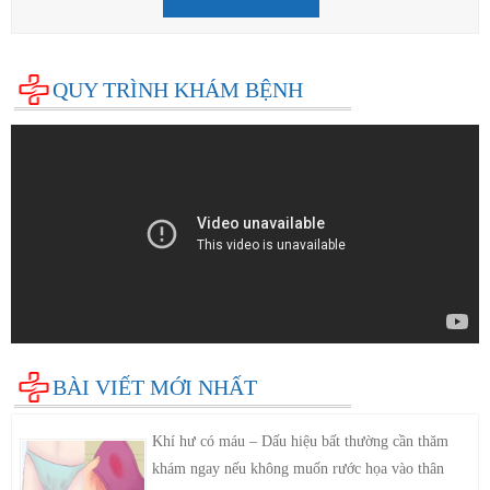
QUY TRÌNH KHÁM BỆNH
BÀI VIẾT MỚI NHẤT
Khí hư có máu – Dấu hiệu bất thường cần thăm
khám ngay nếu không muốn rước họa vào thân