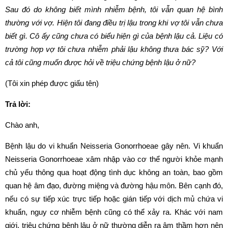
Sau đó do không biết mình nhiễm bệnh, tôi vẫn quan hệ bình
thường với vợ. Hiện tôi đang điều trị lậu trong khi vợ tôi vẫn chưa
biết gì. Cô ấy cũng chưa có biểu hiện gì của bệnh lậu cả. Liệu có
trường hợp vợ tôi chưa nhiễm phải lậu không thưa bác sỹ? Với
cả tôi cũng muốn được hỏi về triệu chứng bệnh lậu ở nữ?
(Tôi xin phép được giấu tên)
Trả lời:
Chào anh,
Bệnh lậu do vi khuẩn Neisseria Gonorrhoeae gây nên. Vi khuẩn
Neisseria Gonorrhoeae xâm nhập vào cơ thể người khỏe mạnh
chủ yếu thông qua hoạt động tình dục không an toàn, bao gồm
quan hệ âm đạo, đường miệng và đường hậu môn. Bên cạnh đó,
nếu có sự tiếp xúc trực tiếp hoặc gián tiếp với dịch mủ chứa vi
khuẩn, nguy cơ nhiễm bệnh cũng có thể xảy ra. Khác với nam
giới, triệu chứng bệnh lậu ở nữ thường diễn ra âm thầm hơn nên