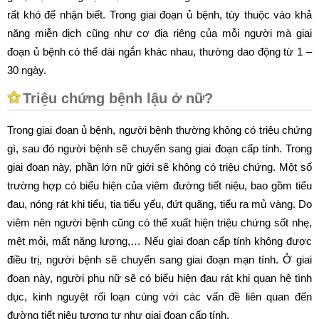
rất khó để nhận biết. Trong giai đoạn ủ bệnh, tùy thuộc vào khả
năng miễn dịch cũng như cơ địa riêng của mỗi người mà giai
đoạn ủ bệnh có thể dài ngắn khác nhau, thường dao động từ 1 –
30 ngày.
Triệu chứng bệnh lậu ở nữ?
Trong giai đoạn ủ bệnh, người bệnh thường không có triệu chứng
gì, sau đó người bệnh sẽ chuyển sang giai đoạn cấp tính. Trong
giai đoạn này, phần lớn nữ giới sẽ không có triệu chứng. Một số
trường hợp có biểu hiện của viêm đường tiết niệu, bao gồm tiểu
đau, nóng rát khi tiểu, tia tiểu yếu, đứt quãng, tiểu ra mủ vàng. Do
viêm nên người bệnh cũng có thể xuất hiện triệu chứng sốt nhẹ,
mệt mỏi, mất năng lượng,… Nếu giai đoạn cấp tính không được
điều trị, người bệnh sẽ chuyển sang giai đoạn mạn tính. Ở giai
đoạn này, người phụ nữ sẽ có biểu hiện đau rát khi quan hệ tình
dục, kinh nguyệt rối loạn cùng với các vấn đề liên quan đến
đường tiết niệu tương tự như giai đoạn cấp tính.