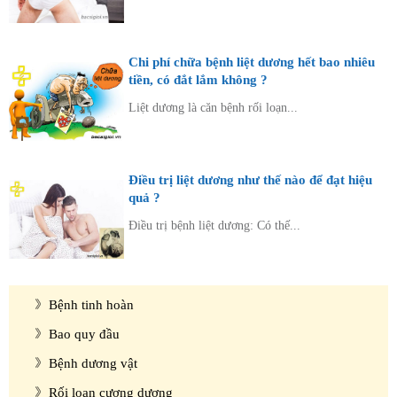
Chi phí chữa bệnh liệt dương hết bao nhiêu
tiền, có đắt lắm không ?
Liệt dương là căn bệnh rối loạn...
Điều trị liệt dương như thế nào để đạt hiệu
quả ?
Điều trị bệnh liệt dương: Có thế...
Diện bệnh thường gặp
Bệnh tinh hoàn
Bao quy đầu
Bệnh dương vật
Rối loạn cương dương