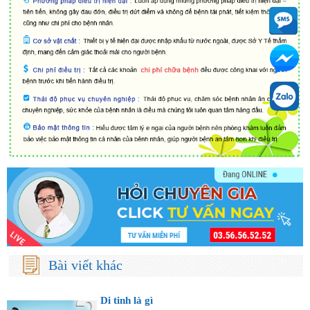
Bài viết khác
Di tinh là gì