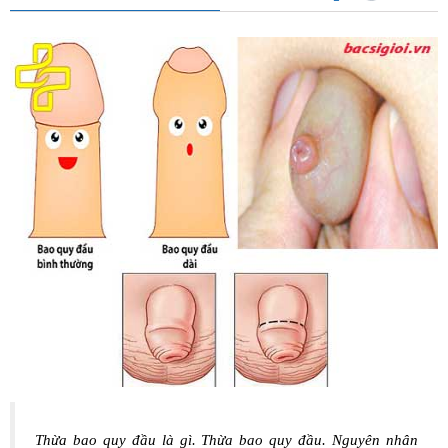
Thừa bao quy đầu là gì. Thừa bao quy đầu. Nguyên nhân