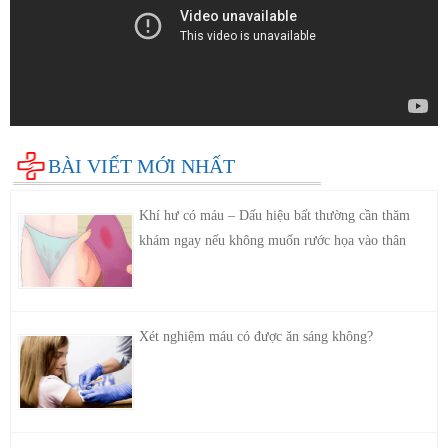
BÀI VIẾT MỚI NHẤT
Khí hư có máu – Dấu hiệu bất thường cần thăm
khám ngay nếu không muốn rước họa vào thân
Xét nghiệm máu có được ăn sáng không?