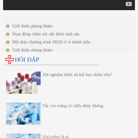
Giới thiệu phòng khám
Hoạt động chăm sóc sức khỏe sinh sản
Hội thảo chương trình SKSS ở vị thành niên
Giới thiệu phòng khám
Hoạt động chăm sóc sức khỏe sinh sản
HỎI ĐÁP
Hội thảo chương trình SKSS ở vị thành niên
Xét nghiệm bệnh xã hội bao nhiêu tiền?
Tắc vòi trứng có chữa được không
Vòi trứng là gì