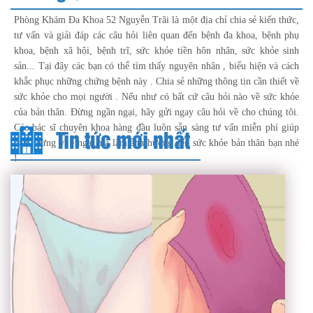
Phòng Khám Đa Khoa 52 Nguyễn Trãi là một địa chỉ chia sẻ kiến thức,
tư vấn và giải đáp các câu hỏi liên quan đến bệnh đa khoa, bệnh phụ
khoa, bệnh xã hội, bệnh trĩ, sức khỏe tiền hôn nhân, sức khỏe sinh
sản... Tại đây các bạn có thể tìm thấy nguyên nhân , biểu hiện và cách
khắc phục những chứng bệnh này . Chia sẻ những thông tin cần thiết về
sức khỏe cho mọi người . Nếu như có bất cứ câu hỏi nào về sức khỏe
của bản thân. Đừng ngần ngại, hãy gửi ngay câu hỏi về cho chúng tôi.
Các bác sĩ chuyên khoa hàng đầu luôn sẵn sàng tư vấn miễn phí giúp
Tin tức mới nhất
bạn. Đừng vì e ngại mà làm ảnh hưởng đến sức khỏe bản thân bạn nhé
!