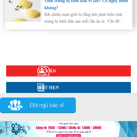
Tinh trùng bị kiến bâu vì sao? Có nguy hiểm
không?
Rất nhiều nam giới lo lắng khi phát hiện tinh
trùng bị kiến bâu sau mỗi lần ân ái. Vấn đề...
Diện bệnh thường gặp
Phụ khoa
Bệnh xã hội
Cẩm nang sức khỏe
Hỏi đáp
TƯ VẤN
ĐẶT HẸN
Đội ngũ bác sĩ