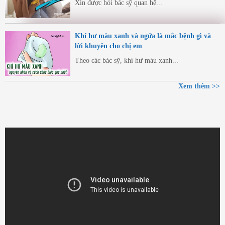
Xin được hỏi bác sỹ quan hệ...
Khí hư màu xanh và ngứa là mắc bệnh gì và
lời khuyên cho chị em
Theo các bác sỹ, khí hư màu xanh...
Xem thêm >>