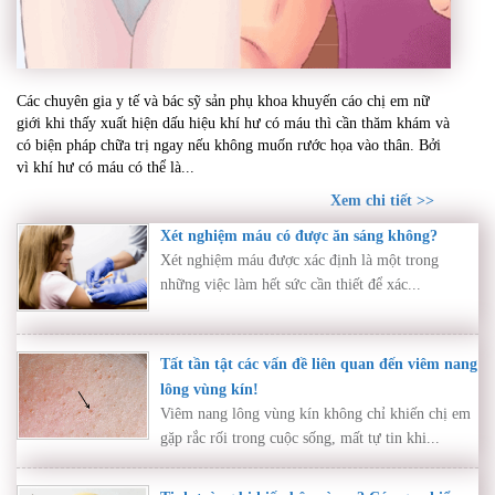
Khí hư có máu – Dấu hiệu bất thường cần thăm
Các chuyên gia y tế và bác sỹ sản phụ khoa khuyến cáo chị em nữ
khám ngay nếu không muốn rước họa vào thân
giới khi thấy xuất hiện dấu hiệu khí hư có máu thì cần thăm khám và
có biện pháp chữa trị ngay nếu không muốn rước họa vào thân. Bởi
vì khí hư có máu có thể là...
Xem chi tiết >>
Xét nghiệm máu có được ăn sáng không?
Xét nghiệm máu được xác định là một trong
những việc làm hết sức cần thiết để xác...
Tất tần tật các vấn đề liên quan đến viêm nang
lông vùng kín!
Viêm nang lông vùng kín không chỉ khiến chị em
gặp rắc rối trong cuộc sống, mất tự tin khi...