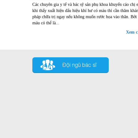
Các chuyên gia y tế và bác sỹ sản phụ khoa khuyến cáo chị 
khám ngay nếu không muốn rước họa và
khi thấy xuất hiện dấu hiệu khí hư có máu thì cần thăm khá
pháp chữa trị ngay nếu không muốn rước họa vào thân. Bởi 
máu có thể là...
Xem ch
Đội ngũ bác sĩ