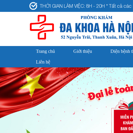
THỜI GIAN LÀM VIỆC: 8H - 20H * Tất cả các n
Trang chủ
Giới thiệu
Diện bệnh 
Liên hệ