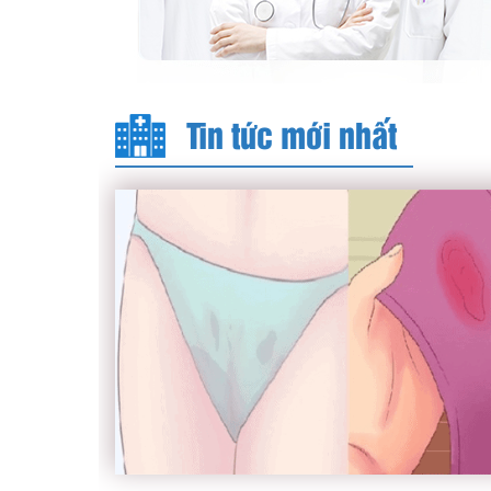
Tin tức mới nhất
Khí hư có máu – Dấu hiệu bất thường c