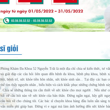
sĩ giỏi
Phòng Khám Đa Khoa 52 Nguyễn Trãi là một địa chỉ chia sẻ kiến thức, tư vấ
và giải đáp các câu hỏi liên quan đến bệnh đa khoa, bệnh phụ khoa, bệnh x
hội, bệnh trĩ, sức khỏe tiền hôn nhân, sức khỏe sinh sản... Tại đây các bạn c
thể tìm thấy nguyên nhân , biểu hiện và cách khắc phục những chứng bệnh nà
. Chia sẻ những thông tin cần thiết về sức khỏe cho mọi người . Nếu như c
bất cứ câu hỏi nào về sức khỏe của bản thân. Đừng ngần ngại, hãy gửi nga
câu hỏi về cho chúng tôi. Các bác sĩ chuyên khoa hàng đầu luôn sẵn sàng t
vấn miễn phí giúp bạn. Đừng vì e ngại mà làm ảnh hưởng đến sức khỏe bả