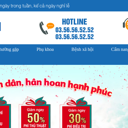
gày trong tuần, kể cả ngày nghỉ lễ
HOTLINE
03.56.56.52.52
03.56.56.52.52
thường gặp
Phụ khoa
Bệnh xã hội
Cẩm nang