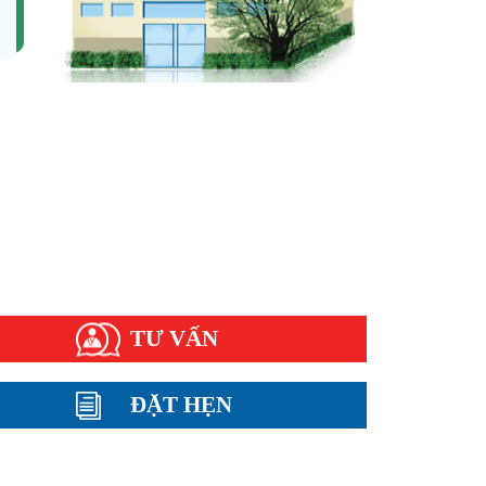
ện bệnh thường gặp
ụ khoa
nh xã hội
m nang sức khỏe
i đáp
TƯ VẤN
ĐẶT HẸN