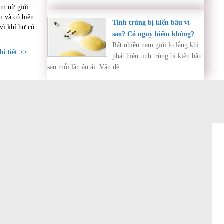
em nữ giới
o thân
m và có biện
Tinh trùng bị kiến bâu vì
vì khí hư có
sao? Có nguy hiểm không?
Rất nhiều nam giới lo lắng khi
i tiết >>
phát hiện tinh trùng bị kiến bâu
sau mỗi lần ân ái. Vấn đề...