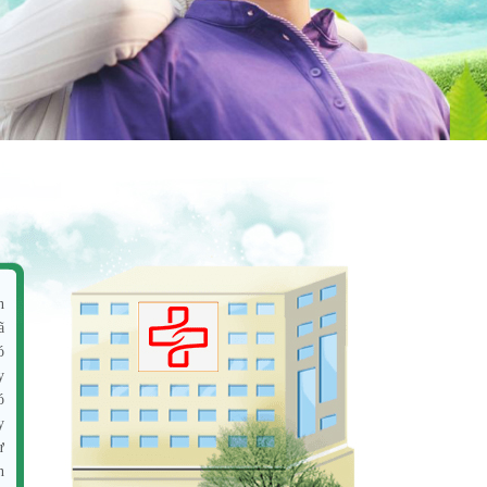
n
ã
ó
y
ó
y
ư
n