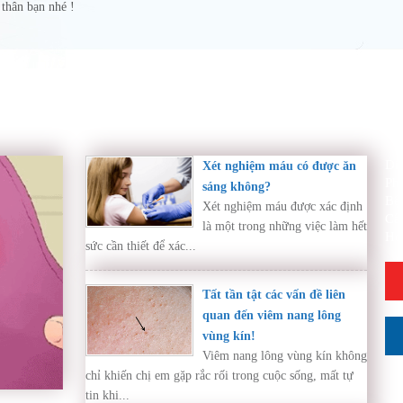
thân bạn nhé !
Di
Xét nghiệm máu có được ăn
Ph
sáng không?
Bệ
Xét nghiệm máu được xác định
Cẩ
là một trong những việc làm hết
Hỏ
sức cần thiết để xác...
Tất tần tật các vấn đề liên
quan đến viêm nang lông
vùng kín!
Viêm nang lông vùng kín không
chỉ khiến chị em gặp rắc rối trong cuộc sống, mất tự
tin khi...
ần thăm