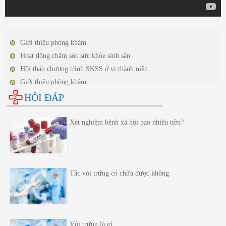
Giới thiệu phòng khám
Hoạt động chăm sóc sức khỏe sinh sản
Hội thảo chương trình SKSS ở vị thành niên
Giới thiệu phòng khám
Hoạt động chăm sóc sức khỏe sinh sản
HỎI ĐÁP
Hội thảo chương trình SKSS ở vị thành niên
Xét nghiệm bệnh xã hội bao nhiêu tiền?
Tắc vòi trứng có chữa được không
Vòi trứng là gì