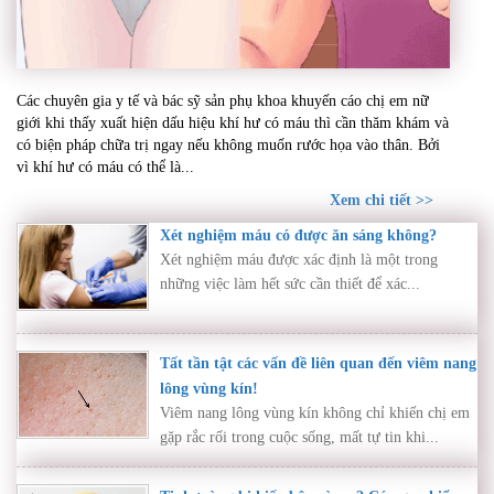
Khí hư có máu – Dấu hiệu bất thường cần thăm
Các chuyên gia y tế và bác sỹ sản phụ khoa khuyến cáo chị em nữ
khám ngay nếu không muốn rước họa vào thân
giới khi thấy xuất hiện dấu hiệu khí hư có máu thì cần thăm khám và
có biện pháp chữa trị ngay nếu không muốn rước họa vào thân. Bởi
vì khí hư có máu có thể là...
Xem chi tiết >>
Xét nghiệm máu có được ăn sáng không?
Xét nghiệm máu được xác định là một trong
những việc làm hết sức cần thiết để xác...
Tất tần tật các vấn đề liên quan đến viêm nang
lông vùng kín!
Viêm nang lông vùng kín không chỉ khiến chị em
gặp rắc rối trong cuộc sống, mất tự tin khi...