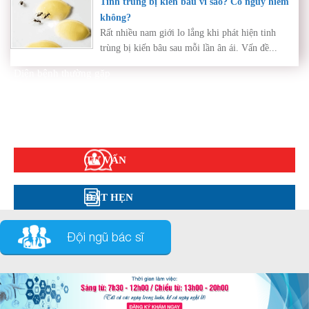
Tinh trùng bị kiến bâu vì sao? Có nguy hiểm
không?
Rất nhiều nam giới lo lắng khi phát hiện tinh
trùng bị kiến bâu sau mỗi lần ân ái. Vấn đề...
Diện bệnh thường gặp
Phụ khoa
Bệnh xã hội
Cẩm nang sức khỏe
Hỏi đáp
TƯ VẤN
ĐẶT HẸN
Đội ngũ bác sĩ