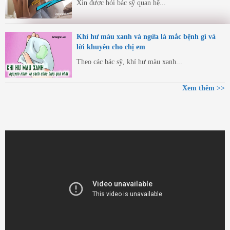
Xin được hỏi bác sỹ quan hệ...
Khí hư màu xanh và ngứa là mắc bệnh gì và
lời khuyên cho chị em
Theo các bác sỹ, khí hư màu xanh...
Xem thêm >>