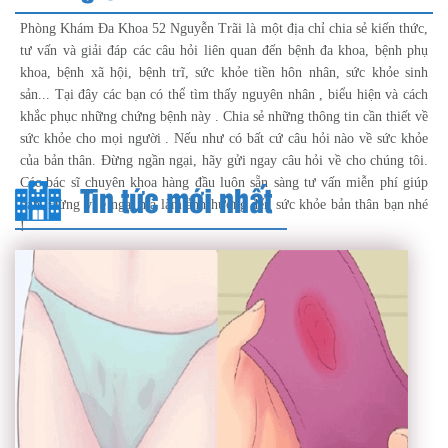
Phòng Khám Đa Khoa 52 Nguyễn Trãi là một địa chỉ chia sẻ kiến thức,
tư vấn và giải đáp các câu hỏi liên quan đến bệnh đa khoa, bệnh phụ
khoa, bệnh xã hội, bệnh trĩ, sức khỏe tiền hôn nhân, sức khỏe sinh
sản... Tại đây các bạn có thể tìm thấy nguyên nhân , biểu hiện và cách
khắc phục những chứng bệnh này . Chia sẻ những thông tin cần thiết về
sức khỏe cho mọi người . Nếu như có bất cứ câu hỏi nào về sức khỏe
của bản thân. Đừng ngần ngại, hãy gửi ngay câu hỏi về cho chúng tôi.
Các bác sĩ chuyên khoa hàng đầu luôn sẵn sàng tư vấn miễn phí giúp
Tin tức mới nhất
bạn. Đừng vì e ngại mà làm ảnh hưởng đến sức khỏe bản thân bạn nhé
!