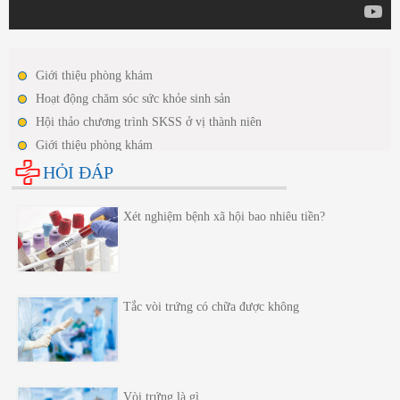
Giới thiệu phòng khám
Hoạt động chăm sóc sức khỏe sinh sản
Hội thảo chương trình SKSS ở vị thành niên
Giới thiệu phòng khám
Hoạt động chăm sóc sức khỏe sinh sản
HỎI ĐÁP
Hội thảo chương trình SKSS ở vị thành niên
Xét nghiệm bệnh xã hội bao nhiêu tiền?
Tắc vòi trứng có chữa được không
Vòi trứng là gì