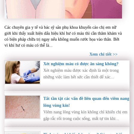
Khí hư có máu – Dấu hiệu bất thường cần thăm
Các chuyên gia y tế và bác sỹ sản phụ khoa khuyến cáo chị em nữ
khám ngay nếu không muốn rước họa vào thân
giới khi thấy xuất hiện dấu hiệu khí hư có máu thì cần thăm khám và
có biện pháp chữa trị ngay nếu không muốn rước họa vào thân. Bởi
vì khí hư có máu có thể là...
Xem chi tiết >>
Xét nghiệm máu có được ăn sáng không?
Xét nghiệm máu được xác định là một trong
những việc làm hết sức cần thiết để xác...
Tất tần tật các vấn đề liên quan đến viêm nang
lông vùng kín!
Viêm nang lông vùng kín không chỉ khiến chị em
gặp rắc rối trong cuộc sống, mất tự tin khi...