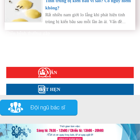
Tinh trùng bị kiến bâu vì sao? Có nguy hiểm
không?
Rất nhiều nam giới lo lắng khi phát hiện tinh
trùng bị kiến bâu sau mỗi lần ân ái. Vấn đề...
Diện bệnh thường gặp
Phụ khoa
Bệnh xã hội
Cẩm nang sức khỏe
Hỏi đáp
TƯ VẤN
ĐẶT HẸN
Đội ngũ bác sĩ