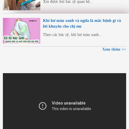
Xin được hỏi bác sỹ quan hệ...
Khí hư màu xanh và ngứa là mắc bệnh gì và
lời khuyên cho chị em
Theo các bác sỹ, khí hư màu xanh...
Xem thêm >>