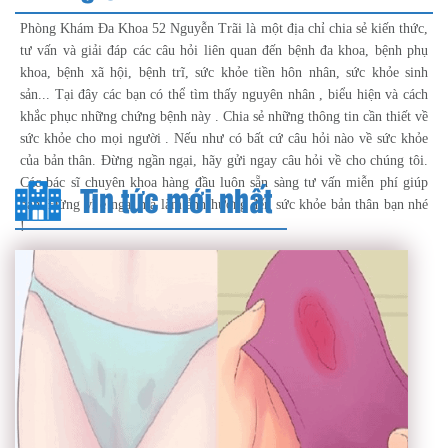
Phòng Khám Đa Khoa 52 Nguyễn Trãi là một địa chỉ chia sẻ kiến thức,
tư vấn và giải đáp các câu hỏi liên quan đến bệnh đa khoa, bệnh phụ
khoa, bệnh xã hội, bệnh trĩ, sức khỏe tiền hôn nhân, sức khỏe sinh
sản... Tại đây các bạn có thể tìm thấy nguyên nhân , biểu hiện và cách
khắc phục những chứng bệnh này . Chia sẻ những thông tin cần thiết về
sức khỏe cho mọi người . Nếu như có bất cứ câu hỏi nào về sức khỏe
của bản thân. Đừng ngần ngại, hãy gửi ngay câu hỏi về cho chúng tôi.
Các bác sĩ chuyên khoa hàng đầu luôn sẵn sàng tư vấn miễn phí giúp
Tin tức mới nhất
bạn. Đừng vì e ngại mà làm ảnh hưởng đến sức khỏe bản thân bạn nhé
!