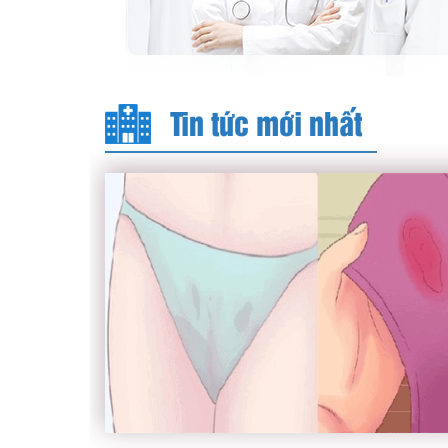
Tin tức mới nhất
Khí hư có máu – Dấu hiệu bất thường c