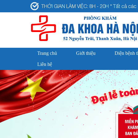
THỜI GIAN LÀM VIỆC: 8H - 20H * Tất cả các n
Trang chủ
Giới thiệu
Diện bệnh 
Liên hệ