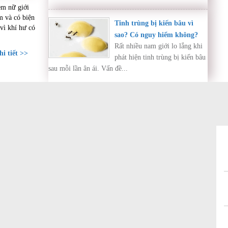
em nữ giới
o thân
m và có biện
Tinh trùng bị kiến bâu vì
vì khí hư có
sao? Có nguy hiểm không?
Rất nhiều nam giới lo lắng khi
i tiết >>
phát hiện tinh trùng bị kiến bâu
sau mỗi lần ân ái. Vấn đề...