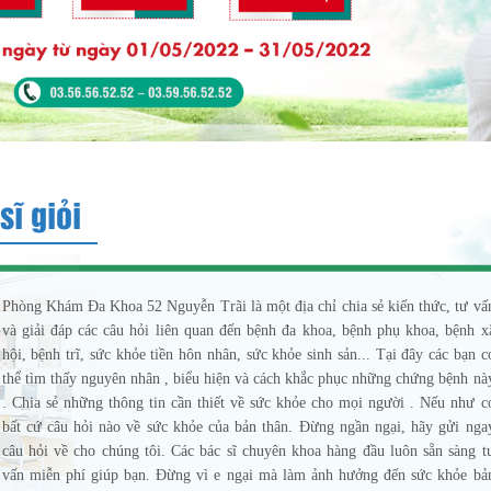
sĩ giỏi
Phòng Khám Đa Khoa 52 Nguyễn Trãi là một địa chỉ chia sẻ kiến thức, tư vấ
và giải đáp các câu hỏi liên quan đến bệnh đa khoa, bệnh phụ khoa, bệnh x
hội, bệnh trĩ, sức khỏe tiền hôn nhân, sức khỏe sinh sản... Tại đây các bạn c
thể tìm thấy nguyên nhân , biểu hiện và cách khắc phục những chứng bệnh nà
. Chia sẻ những thông tin cần thiết về sức khỏe cho mọi người . Nếu như c
bất cứ câu hỏi nào về sức khỏe của bản thân. Đừng ngần ngại, hãy gửi nga
câu hỏi về cho chúng tôi. Các bác sĩ chuyên khoa hàng đầu luôn sẵn sàng t
vấn miễn phí giúp bạn. Đừng vì e ngại mà làm ảnh hưởng đến sức khỏe bả