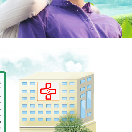
n
ã
ó
y
ó
y
ư
n