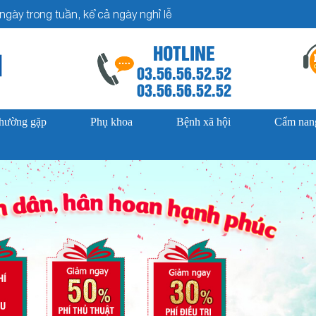
gày trong tuần, kể cả ngày nghỉ lễ
HOTLINE
03.56.56.52.52
03.56.56.52.52
thường gặp
Phụ khoa
Bệnh xã hội
Cẩm nang