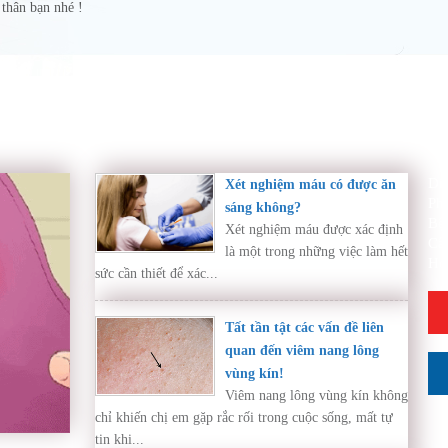
thân bạn nhé !
Di
Xét nghiệm máu có được ăn
Ph
sáng không?
Bệ
Xét nghiệm máu được xác định
Cẩ
là một trong những việc làm hết
Hỏ
sức cần thiết để xác...
Tất tần tật các vấn đề liên
quan đến viêm nang lông
vùng kín!
Viêm nang lông vùng kín không
chỉ khiến chị em gặp rắc rối trong cuộc sống, mất tự
tin khi...
ần thăm