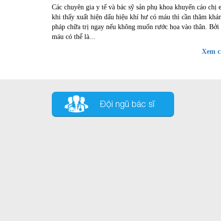
Các chuyên gia y tế và bác sỹ sản phụ khoa khuyến cáo chị 
khám ngay nếu không muốn rước họa và
khi thấy xuất hiện dấu hiệu khí hư có máu thì cần thăm khá
pháp chữa trị ngay nếu không muốn rước họa vào thân. Bởi 
máu có thể là...
Xem ch
Đội ngũ bác sĩ