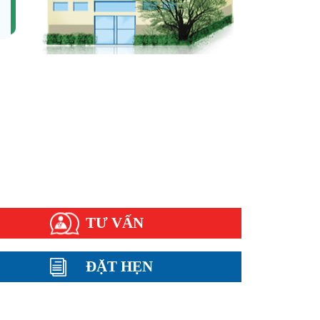
ện bệnh thường gặp
ụ khoa
nh xã hội
m nang sức khỏe
i đáp
TƯ VẤN
ĐẶT HẸN