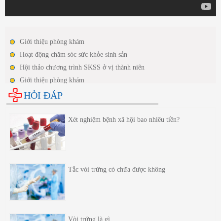
Giới thiệu phòng khám
Hoạt động chăm sóc sức khỏe sinh sản
Hội thảo chương trình SKSS ở vị thành niên
Giới thiệu phòng khám
Hoạt động chăm sóc sức khỏe sinh sản
HỎI ĐÁP
Hội thảo chương trình SKSS ở vị thành niên
Xét nghiệm bệnh xã hội bao nhiêu tiền?
Tắc vòi trứng có chữa được không
Vòi trứng là gì