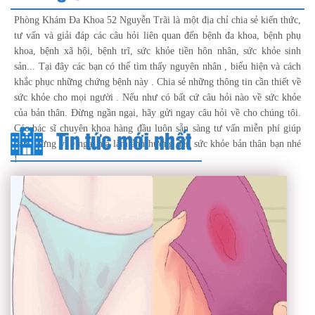
Phòng Khám Đa Khoa 52 Nguyễn Trãi là một địa chỉ chia sẻ kiến thức,
tư vấn và giải đáp các câu hỏi liên quan đến bệnh đa khoa, bệnh phụ
khoa, bệnh xã hội, bệnh trĩ, sức khỏe tiền hôn nhân, sức khỏe sinh
sản... Tại đây các bạn có thể tìm thấy nguyên nhân , biểu hiện và cách
khắc phục những chứng bệnh này . Chia sẻ những thông tin cần thiết về
sức khỏe cho mọi người . Nếu như có bất cứ câu hỏi nào về sức khỏe
của bản thân. Đừng ngần ngại, hãy gửi ngay câu hỏi về cho chúng tôi.
Các bác sĩ chuyên khoa hàng đầu luôn sẵn sàng tư vấn miễn phí giúp
Tin tức mới nhất
bạn. Đừng vì e ngại mà làm ảnh hưởng đến sức khỏe bản thân bạn nhé
!