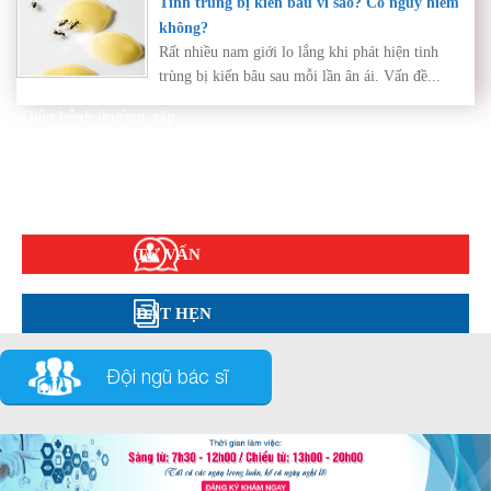
Tinh trùng bị kiến bâu vì sao? Có nguy hiểm
không?
Rất nhiều nam giới lo lắng khi phát hiện tinh
trùng bị kiến bâu sau mỗi lần ân ái. Vấn đề...
Diện bệnh thường gặp
Phụ khoa
Bệnh xã hội
Cẩm nang sức khỏe
Hỏi đáp
TƯ VẤN
ĐẶT HẸN
Đội ngũ bác sĩ