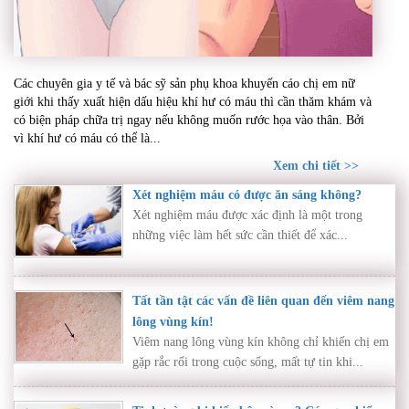
Khí hư có máu – Dấu hiệu bất thường cần thăm
Các chuyên gia y tế và bác sỹ sản phụ khoa khuyến cáo chị em nữ
khám ngay nếu không muốn rước họa vào thân
giới khi thấy xuất hiện dấu hiệu khí hư có máu thì cần thăm khám và
có biện pháp chữa trị ngay nếu không muốn rước họa vào thân. Bởi
vì khí hư có máu có thể là...
Xem chi tiết >>
Xét nghiệm máu có được ăn sáng không?
Xét nghiệm máu được xác định là một trong
những việc làm hết sức cần thiết để xác...
Tất tần tật các vấn đề liên quan đến viêm nang
lông vùng kín!
Viêm nang lông vùng kín không chỉ khiến chị em
gặp rắc rối trong cuộc sống, mất tự tin khi...