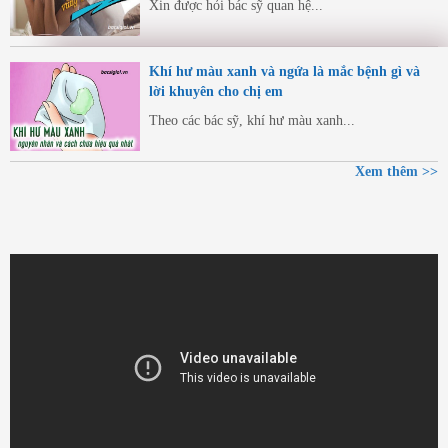
Xin được hỏi bác sỹ quan hệ...
Khí hư màu xanh và ngứa là mắc bệnh gì và
lời khuyên cho chị em
Theo các bác sỹ, khí hư màu xanh...
Xem thêm >>