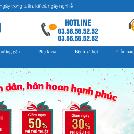
gày trong tuần, kể cả ngày nghỉ lễ
HOTLINE
03.56.56.52.52
03.56.56.52.52
thường gặp
Phụ khoa
Bệnh xã hội
Cẩm nang