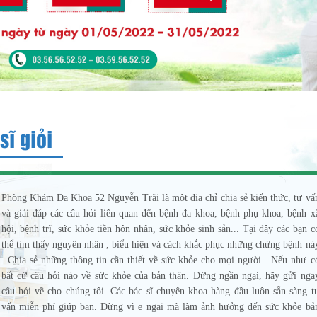
sĩ giỏi
Phòng Khám Đa Khoa 52 Nguyễn Trãi là một địa chỉ chia sẻ kiến thức, tư vấ
và giải đáp các câu hỏi liên quan đến bệnh đa khoa, bệnh phụ khoa, bệnh x
hội, bệnh trĩ, sức khỏe tiền hôn nhân, sức khỏe sinh sản... Tại đây các bạn c
thể tìm thấy nguyên nhân , biểu hiện và cách khắc phục những chứng bệnh nà
. Chia sẻ những thông tin cần thiết về sức khỏe cho mọi người . Nếu như c
bất cứ câu hỏi nào về sức khỏe của bản thân. Đừng ngần ngại, hãy gửi nga
câu hỏi về cho chúng tôi. Các bác sĩ chuyên khoa hàng đầu luôn sẵn sàng t
vấn miễn phí giúp bạn. Đừng vì e ngại mà làm ảnh hưởng đến sức khỏe bả