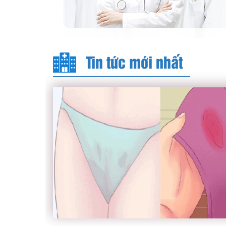
Tin tức mới nhất
Khí hư có máu – Dấu hiệu bất thường c