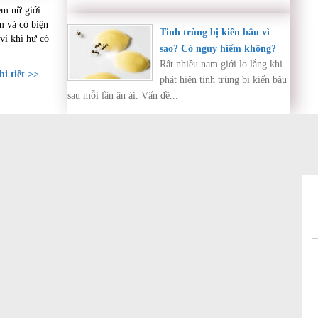
em nữ giới
o thân
m và có biện
Tinh trùng bị kiến bâu vì
vì khí hư có
sao? Có nguy hiểm không?
Rất nhiều nam giới lo lắng khi
i tiết >>
phát hiện tinh trùng bị kiến bâu
sau mỗi lần ân ái. Vấn đề...