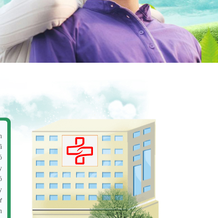
n
ã
ó
y
ó
y
ư
n