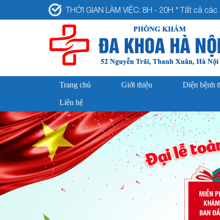
THỜI GIAN LÀM VIỆC: 8H - 20H * Tất cả các n
Trang chủ
Giới thiệu
Diện bệnh 
Liên hệ