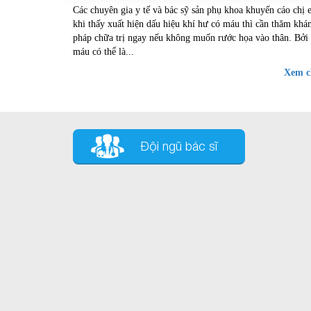
Các chuyên gia y tế và bác sỹ sản phụ khoa khuyến cáo chị 
khám ngay nếu không muốn rước họa và
khi thấy xuất hiện dấu hiệu khí hư có máu thì cần thăm khá
pháp chữa trị ngay nếu không muốn rước họa vào thân. Bởi 
máu có thể là...
Xem ch
Đội ngũ bác sĩ