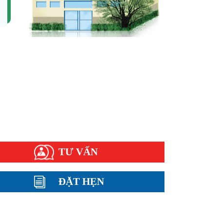
ện bệnh thường gặp
ụ khoa
nh xã hội
m nang sức khỏe
i đáp
TƯ VẤN
ĐẶT HẸN