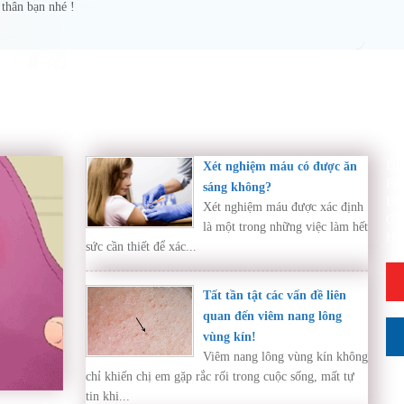
thân bạn nhé !
Di
Xét nghiệm máu có được ăn
Ph
sáng không?
Bệ
Xét nghiệm máu được xác định
Cẩ
là một trong những việc làm hết
Hỏ
sức cần thiết để xác...
Tất tần tật các vấn đề liên
quan đến viêm nang lông
vùng kín!
Viêm nang lông vùng kín không
chỉ khiến chị em gặp rắc rối trong cuộc sống, mất tự
tin khi...
ần thăm