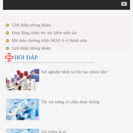
Giới thiệu phòng khám
Hoạt động chăm sóc sức khỏe sinh sản
Hội thảo chương trình SKSS ở vị thành niên
Giới thiệu phòng khám
Hoạt động chăm sóc sức khỏe sinh sản
HỎI ĐÁP
Hội thảo chương trình SKSS ở vị thành niên
Xét nghiệm bệnh xã hội bao nhiêu tiền?
Tắc vòi trứng có chữa được không
Vòi trứng là gì