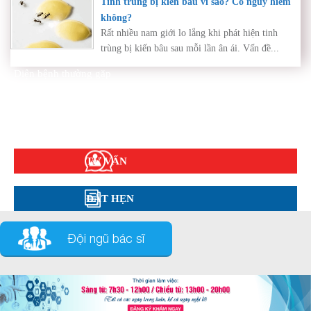
Tinh trùng bị kiến bâu vì sao? Có nguy hiểm
không?
Rất nhiều nam giới lo lắng khi phát hiện tinh
trùng bị kiến bâu sau mỗi lần ân ái. Vấn đề...
Diện bệnh thường gặp
Phụ khoa
Bệnh xã hội
Cẩm nang sức khỏe
Hỏi đáp
TƯ VẤN
ĐẶT HẸN
Đội ngũ bác sĩ