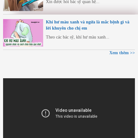
Xin được hỏi bác sỹ quan hệ...
Khí hư màu xanh và ngứa là mắc bệnh gì và
lời khuyên cho chị em
Theo các bác sỹ, khí hư màu xanh...
Xem thêm >>