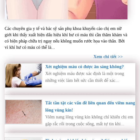
Khí hư có máu – Dấu hiệu bất thường cần thăm
Các chuyên gia y tế và bác sỹ sản phụ khoa khuyến cáo chị em nữ
khám ngay nếu không muốn rước họa vào thân
giới khi thấy xuất hiện dấu hiệu khí hư có máu thì cần thăm khám và
có biện pháp chữa trị ngay nếu không muốn rước họa vào thân. Bởi
vì khí hư có máu có thể là...
Xem chi tiết >>
Xét nghiệm máu có được ăn sáng không?
Xét nghiệm máu được xác định là một trong
những việc làm hết sức cần thiết để xác...
Tất tần tật các vấn đề liên quan đến viêm nang
lông vùng kín!
Viêm nang lông vùng kín không chỉ khiến chị em
gặp rắc rối trong cuộc sống, mất tự tin khi...