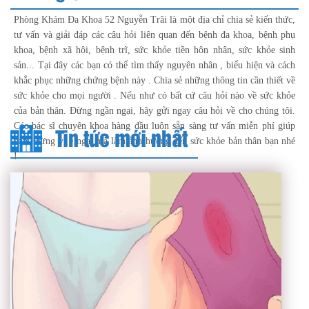
Phòng Khám Đa Khoa 52 Nguyễn Trãi là một địa chỉ chia sẻ kiến thức,
tư vấn và giải đáp các câu hỏi liên quan đến bệnh đa khoa, bệnh phụ
khoa, bệnh xã hội, bệnh trĩ, sức khỏe tiền hôn nhân, sức khỏe sinh
sản... Tại đây các bạn có thể tìm thấy nguyên nhân , biểu hiện và cách
khắc phục những chứng bệnh này . Chia sẻ những thông tin cần thiết về
sức khỏe cho mọi người . Nếu như có bất cứ câu hỏi nào về sức khỏe
của bản thân. Đừng ngần ngại, hãy gửi ngay câu hỏi về cho chúng tôi.
Các bác sĩ chuyên khoa hàng đầu luôn sẵn sàng tư vấn miễn phí giúp
Tin tức mới nhất
bạn. Đừng vì e ngại mà làm ảnh hưởng đến sức khỏe bản thân bạn nhé
!