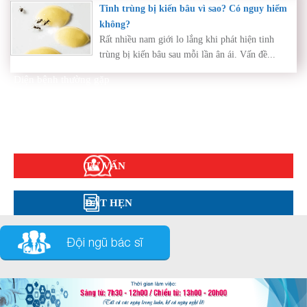
Tinh trùng bị kiến bâu vì sao? Có nguy hiểm
không?
Rất nhiều nam giới lo lắng khi phát hiện tinh
trùng bị kiến bâu sau mỗi lần ân ái. Vấn đề...
Diện bệnh thường gặp
Phụ khoa
Bệnh xã hội
Cẩm nang sức khỏe
Hỏi đáp
TƯ VẤN
ĐẶT HẸN
Đội ngũ bác sĩ