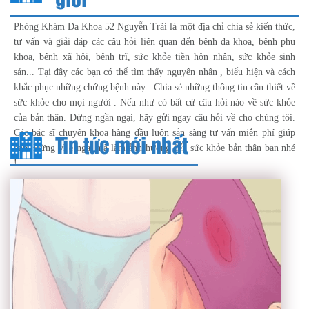
Phòng Khám Đa Khoa 52 Nguyễn Trãi là một địa chỉ chia sẻ kiến thức,
tư vấn và giải đáp các câu hỏi liên quan đến bệnh đa khoa, bệnh phụ
khoa, bệnh xã hội, bệnh trĩ, sức khỏe tiền hôn nhân, sức khỏe sinh
sản... Tại đây các bạn có thể tìm thấy nguyên nhân , biểu hiện và cách
khắc phục những chứng bệnh này . Chia sẻ những thông tin cần thiết về
sức khỏe cho mọi người . Nếu như có bất cứ câu hỏi nào về sức khỏe
của bản thân. Đừng ngần ngại, hãy gửi ngay câu hỏi về cho chúng tôi.
Các bác sĩ chuyên khoa hàng đầu luôn sẵn sàng tư vấn miễn phí giúp
Tin tức mới nhất
bạn. Đừng vì e ngại mà làm ảnh hưởng đến sức khỏe bản thân bạn nhé
!