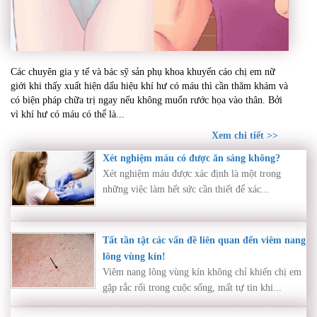
Khí hư có máu – Dấu hiệu bất thường cần thăm
Các chuyên gia y tế và bác sỹ sản phụ khoa khuyến cáo chị em nữ
khám ngay nếu không muốn rước họa vào thân
giới khi thấy xuất hiện dấu hiệu khí hư có máu thì cần thăm khám và
có biện pháp chữa trị ngay nếu không muốn rước họa vào thân. Bởi
vì khí hư có máu có thể là...
Xem chi tiết >>
Xét nghiệm máu có được ăn sáng không?
Xét nghiệm máu được xác định là một trong
những việc làm hết sức cần thiết để xác...
Tất tần tật các vấn đề liên quan đến viêm nang
lông vùng kín!
Viêm nang lông vùng kín không chỉ khiến chị em
gặp rắc rối trong cuộc sống, mất tự tin khi...