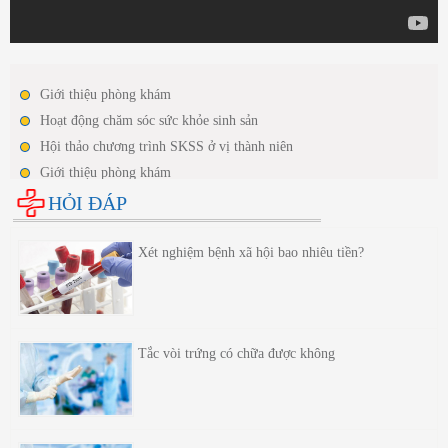
Giới thiệu phòng khám
Hoạt động chăm sóc sức khỏe sinh sản
Hội thảo chương trình SKSS ở vị thành niên
Giới thiệu phòng khám
Hoạt động chăm sóc sức khỏe sinh sản
HỎI ĐÁP
Hội thảo chương trình SKSS ở vị thành niên
Xét nghiệm bệnh xã hội bao nhiêu tiền?
Tắc vòi trứng có chữa được không