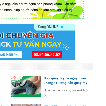
Hay quay tay có nguy hiểm
không? Hướng dẫn quay tay
o
đúng cách
Quay tay đúng cách, tần suất hợp
lý...