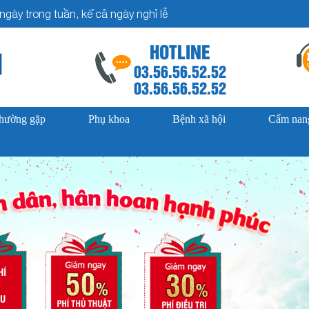
gày trong tuần, kể cả ngày nghỉ lễ
HOTLINE
03.56.56.52.52
03.56.56.52.52
thường gặp
Phụ khoa
Bệnh xã hội
Cẩm nang