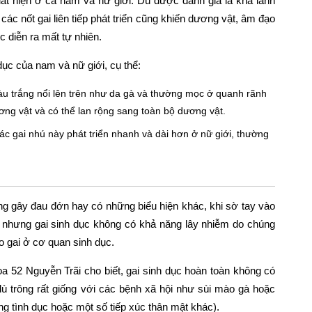
xuất hiện ở cả nam và nữ giới. Dù được đánh giá là khá lành
ác nốt gai liên tiếp phát triển cũng khiến dương vật, âm đạo
c diễn ra mất tự nhiên.
dục của nam và nữ giới, cụ thể:
u trắng nổi lên trên như da gà và thường mọc ở quanh rãnh
ng vật và có thể lan rộng sang toàn bộ dương vật.
c gai nhú này phát triển nhanh và dài hơn ở nữ giới, thường
ng gây đau đớn hay có những biểu hiện khác, khi sờ tay vào
c nhưng gai sinh dục không có khả năng lây nhiễm do chúng
o gai ở cơ quan sinh dục.
52 Nguyễn Trãi cho biết, gai sinh dục hoàn toàn không có
ù trông rất giống với các bệnh xã hội như sùi mào gà hoặc
g tình dục hoặc một số tiếp xúc thân mật khác).