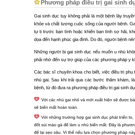
Phương pháp điều trị gai sinh d
Gai sinh dục tuy không phải là một bệnh lây truyề
khỏe và chất lượng cuộc sống của người bệnh. Ga
tự ti trước bạn tình hoặc khiến bạn tình sợ hãi, k
dọa đến hạnh phúc gia đình. Do đó, người bệnh nên 
Những người bị gai sinh dục nếu muốn u nhú khôn
phải nhờ đến sự trợ giúp của các phương pháp y k
Các bác sĩ chuyên khoa cho biết, việc điều trị ph
nhú gai. Sau khi trải qua các bước thăm khám, là
bệnh, từ đó đưa ra phương pháp điều trị gai sinh d
Với các nhú gai nhỏ và mới xuất hiện sẽ được bá
sẽ biến mất hoàn toàn.
Với những trường hợp gai sinh dục phát triển to,
đốt sùi mào gà để làm u nhú biến mất. Đây là phươn
để lại sẹo sâu. Vì thế nếu lựa chọn phương pháp này