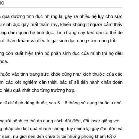
ục
n qua đường tình dục nhưng lại gây ra nhiều hệ lụy cho sức
i sinh dục gây mất thẩm mỹ, khiến không ít người cảm thấy
hông dám quan hệ tình dục. Tình trạng này kéo dài có thể đe
đi thăm khám và điều trị gai sinh dục càng sớm càng tốt.
g còn xuất hiện trên bộ phận sinh dục của mình thì họ đều
hoa.
ụ thuộc vào tình trạng sức khỏe cũng như kích thước của các
m các xét nghiệm cần thiết, bác sĩ sẽ tiến hành chẩn đoán
ục hiệu quả nhất cho từng trường hợp.
c sĩ chỉ định dùng thuốc, sau 6 – 8 tháng sử dụng thuốc u nhú
 người bệnh có thể áp dụng cách đốt điện, đốt laser giống với
g pháp cho kết quả nhanh chóng, tuy nhiên lại gây đau đớn và
 nam, nữ giới nên đến chữa trị tại những phòng khám tốt ở