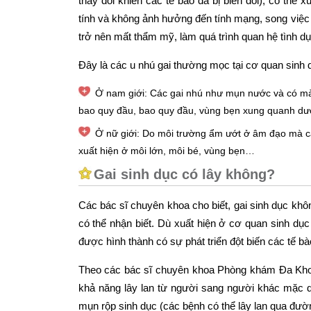
thay đổi khiến các tế bào da bị biến đổi), có thể 
tính và không ảnh hưởng đến tính mạng, song việc c
trở nên mất thẩm mỹ, làm quá trình quan hệ tình dụ
Đây là các u nhú gai thường mọc tại cơ quan sinh 
Ở nam giới: Các gai nhú như mụn nước và có mà
bao quy đầu, bao quy đầu, vùng bẹn xung quanh dươ
Ở nữ giới: Do môi trường ẩm ướt ở âm đạo mà cá
xuất hiện ở môi lớn, môi bé, vùng bẹn…
Gai sinh dục có lây không?
Các bác sĩ chuyên khoa cho biết, gai sinh dục khô
có thể nhận biết. Dù xuất hiện ở cơ quan sinh dụ
được hình thành có sự phát triển đột biến các tế bà
Theo các bác sĩ chuyên khoa Phòng khám Đa Khoa 
khả năng lây lan từ người sang người khác mặc d
mụn rộp sinh dục (các bệnh có thể lây lan qua đườn