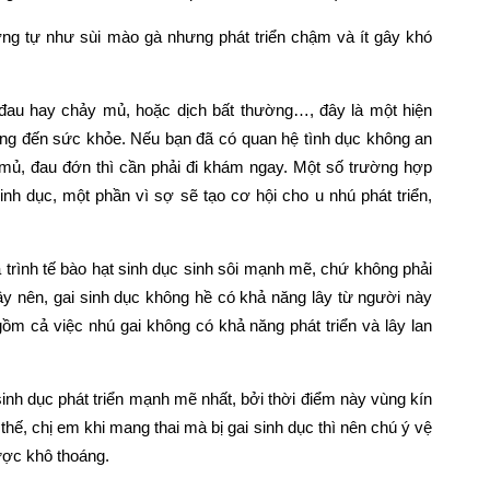
ương tự như sùi mào gà nhưng phát triển chậm và ít gây khó
 đau hay chảy mủ, hoặc dịch bất thường…, đây là một hiện
ng đến sức khỏe. Nếu bạn đã có quan hệ tình dục không an
ó mủ, đau đớn thì cần phải đi khám ngay. Một số trường hợp
inh dục, một phần vì sợ sẽ tạo cơ hội cho u nhú phát triển,
 trình tế bào hạt sinh dục sinh sôi mạnh mẽ, chứ không phải
Vậy nên, gai sinh dục không hề có khả năng lây từ người này
ồm cả việc nhú gai không có khả năng phát triển và lây lan
sinh dục phát triển mạnh mẽ nhất, bởi thời điểm này vùng kín
thế, chị em khi mang thai mà bị gai sinh dục thì nên chú ý vệ
ược khô thoáng.