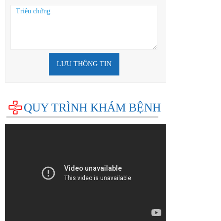
LƯU THÔNG TIN
QUY TRÌNH KHÁM BỆNH