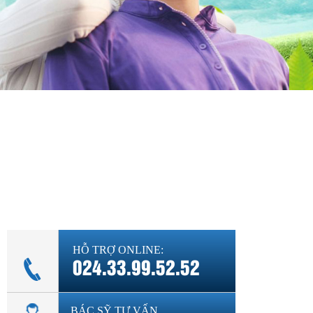
Diện bệnh thường gặp
Phụ khoa
Bệnh xã hội
Cẩm nang sức khỏe
Hỏi đáp
HỖ TRỢ ONLINE:
024.33.99.52.52
BÁC SỸ TƯ VẤN