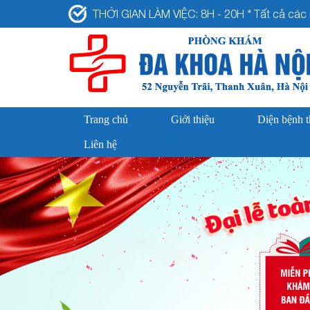
THỜI GIAN LÀM VIỆC: 8H - 20H * Tất cả các n
Trang chủ
Giới thiệu
Diện bệnh 
Liên hệ