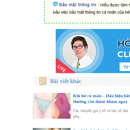
Bài viết khác
Khí hư có máu – Dấu hiệu bất
thường cần thăm khám ngay
nếu không muốn rước họa và
Các chuyên gia y tế và bác sỹ sản
thân
phụ...