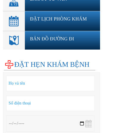
ĐẶT LỊCH PHÒNG KHÁM
BẢN ĐỒ ĐƯỜNG ĐI
ĐẶT HẸN KHÁM BỆNH