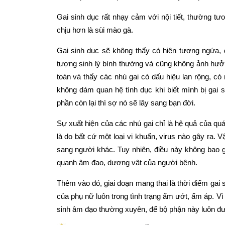
Gai sinh dục rất nhạy cảm với nội tiết, thường t
chịu hơn là sùi mào gà.
Gai sinh dục sẽ không thấy có hiện tượng ngứa,
tượng sinh lý bình thường và cũng không ảnh hưở
toàn và thấy các nhú gai có dấu hiệu lan rộng, c
không dám quan hệ tình dục khi biết mình bị gai s
phần còn lại thì sợ nó sẽ lây sang bạn đời.
Sự xuất hiện của các nhú gai chỉ là hệ quả của quá
là do bất cứ một loại vi khuẩn, virus nào gây ra. 
sang người khác. Tuy nhiên, điều này không bao g
quanh âm đạo, dương vật của người bệnh.
Thêm vào đó, giai đoạn mang thai là thời điểm gai 
của phụ nữ luôn trong tình trạng ẩm ướt, ấm áp. Vì 
sinh âm đạo thường xuyên, để bộ phận này luôn đ