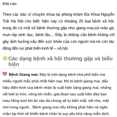
khá cao.
Theo các bác sĩ chuyên khoa tại phòng khám Đa Khoa Nguyễn
Trãi Hà Nội cho biết: hiện nay có khoảng 20 loại bệnh xã hội,
trong đó có một số bệnh thường gặp như giang mai,sùi mào gà,
mụn rộp sinh dục, bệnh lậu… Đây là những căn bệnh không chỉ
gây ảnh hưởng xấu đến sức khỏe của con người mà nó còn tác
động đến sự phát triển kinh tế – xã hội.
Các dạng bệnh xã hội thường gặp và biểu
hiện
Bệnh Giang mai:
Đây là một dạng bệnh khá phổ biến mà
nhiều người mắc phải nhất hiện nay. Khi bị bệnh giang mai, dấu
hiệu điển hình của bệnh nhân là xuất hiện săng giang mai, những
vết loét to tròn, nông bờ nhẵn, giai đoạn sau xuất hiện đào ban
màu hồng tươi khi ấn vào da chúng sẽ tự biến mất, sốt nhẹ, mệt
mỏi trong người…
Bệnh giang mai nếu không phát hiện và ngăn
chặn kịp thời sẽ khiến bệnh nhân bị suy yếu khả năng miễn dịch,