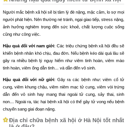
Người mắc bệnh xã hội sẽ bị tâm lý đè nặng, mặc cảm, lo sợ mọi
người phát hiện. Nên thường né tránh, ngại giao tiếp, stress nặng,
ảnh hưởng nghiêm trọng đến sức khoẻ, chất lượng cuộc sống
cũng như công việc.
Hậu quả đối với nam giới
: Các triệu chứng bệnh xã hội đều sẽ
khiến bệnh nhân khó chịu, đau đớn. Nếu bệnh kéo dài quá lâu sẽ
gây ra nhiều bệnh lý nguy hiểm như viêm tinh hoàn, viêm mào
tinh hoàn, viêm ống dẫn tinh… và dẫn đến vô sinh.
Hậu quả đối với nữ giới
: Gây ra các bệnh như: viêm cổ tử
cung, viêm khung chậu, viêm niêm mạc tử cung, viêm vòi trứng
dẫn đến vô sinh hay mang thai ngoài tử cung, sảy thai, sinh
non… Ngoài ra, tác hại bệnh xã hội có thể gây tử vong nếu bệnh
chuyển sang giai đoạn nặng.
Địa chỉ chữa bệnh xã hội ở Hà Nội tốt nhất
là ở đâu?