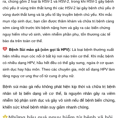
ra, chúng gồm 2 loại là HSV-1 và HSV-2, trong khi HSV-1 gây bệnh
chủ yếu ở vùng trên thắt lưng thì các HSV-2 lại gây bệnh chủ yếu ở
vùng dưới thắt lưng và là yếu tố lây truyền bệnh chủ yếu.
Khi mắc
mụn rộp sinh dục, bạn cần được thăm khám và chữa trị bệnh càng
sớm càng tốt trước khi bệnh nặng hơn và gây ra các biến chứng
nguy hiểm như vô sinh, viêm nhiễm phần phụ, tổn thương các tế
bào da trên toàn cơ thể.
Bệnh Sùi mào gà (còn gọi là HPV):
Là loại bệnh thường xuất
hiện nhiều mụn cóc nổi ở bất kỳ nơi nào trên cơ thể. Khi mắc bệnh
có nhiều dạng HPV, hầu hết đều có thể gây sưng, ngứa ở cơ quan
sinh dục hay hậu môn. Theo các chuyên gia, một số dạng HPV làm
tăng nguy cơ ung thư cổ tử cung ở phụ nữ.
Bệnh sùi mào gà nếu không phát hiện kịp thời và chữa trị bệnh
nhân sẽ bị biến dạng về cơ thể, là nguyên nhân gây ra viêm
nhiễm bộ phận sinh dục và gây vô sinh nếu để bệnh biến chứng,
khiến sức khoẻ bệnh nhân suy giảm nhanh chóng.
Những hậu quả nguy hiểm từ bệnh xã hội