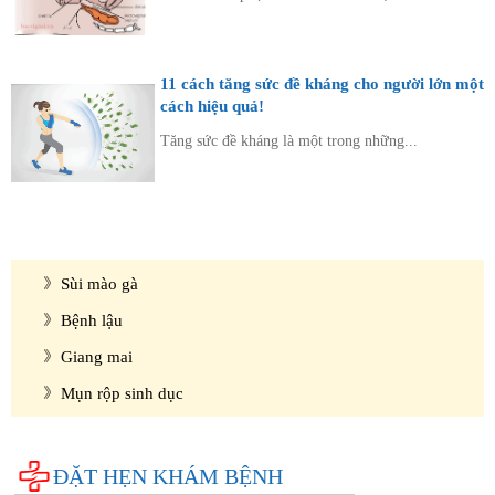
11 cách tăng sức đề kháng cho người lớn một
cách hiệu quả!
Tăng sức đề kháng là một trong những...
Diện bệnh thường gặp
Phụ khoa
Bệnh xã hội
Sùi mào gà
Bệnh lậu
Giang mai
Mụn rộp sinh dục
Cẩm nang sức khỏe
Hỏi đáp
ĐẶT HẸN KHÁM BỆNH