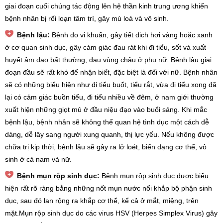
giai đoạn cuối chúng tác động lên hệ thần kinh trung ương khiến
bệnh nhân bị rối loạn tâm trí, gây mù loà và vô sinh.
Bệnh lậu:
Bệnh do vi khuẩn, gây tiết dịch hơi vàng hoặc xanh
ở cơ quan sinh dục, gây cảm giác đau rát khi đi tiểu, sốt và xuất
huyết âm đạo bất thường, đau vùng chậu ở phụ nữ.
Bệnh lậu giai
đoạn đầu sẽ rất khó để nhận biết, đặc biệt là đối với nữ. Bệnh nhân
sẽ có những biểu hiện như đi tiểu buốt, tiểu rắt, vừa đi tiểu xong đã
lại có cảm giác buồn tiểu, đi tiểu nhiều về đêm, ở nam giới thường
xuất hiện những giọt mủ ở đầu niệu đạo vào buổi sáng.
Khi mắc
bệnh lậu, bệnh nhân sẽ không thể quan hệ tình dục một cách dễ
dàng, dễ lây sang người xung quanh, thị lực yếu. Nếu không được
chữa trị kịp thời, bệnh lậu sẽ gây ra lở loét, biến dạng cơ thể, vô
sinh ở cả nam và nữ.
Bệnh mụn rộp sinh dục:
Bệnh mụn rộp sinh dục được biểu
hiện rất rõ ràng bằng những nốt mụn nước nổi khắp bộ phận sinh
dục, sau đó lan rộng ra khắp cơ thể, kể cả ở mắt, miệng, trên
mặt.Mụn rộp sinh dục do các virus HSV (Herpes Simplex Virus) gây