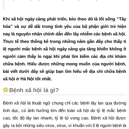
Khi xã hội ngày càng phát triển, kéo theo đó là lối sống “Tây
hóa” và sự dễ dãi trong tình yêu của bộ phận giới trẻ hiện
nay là nguyên nhân chính dẫn đến lây nhiễm các bệnh xã hội.
Thực tế theo thống kê trong những năm gần đây cho thấy tỉ
lệ người mắc bệnh xã hội ngày càng gia tăng khiến không ít
người cảm thấy lo ngại khi phải tìm kiếm các địa chỉ khám
chữa bệnh. Hiểu được những mong muốn của người bệnh,
bài viết dưới đây sẽ giúp bạn tìm hiểu về địa chỉ chữa bệnh
xã hội ở Hà Nội tốt nhất.
Bệnh xã hội là gì?
Bệnh xã hội là thuật ngữ chung chỉ các bệnh lây lan qua đường
tình dục, có ảnh hưởng lớn đến toàn xã hội do tỷ lệ mắc bệnh
cao, tốc độ lây lan nhanh, tỷ lệ tử vong cao. Bệnh xã hội được
gây ra bởi những siêu virus, virus, vi khuẩn với tỉ lệ người bệnh là