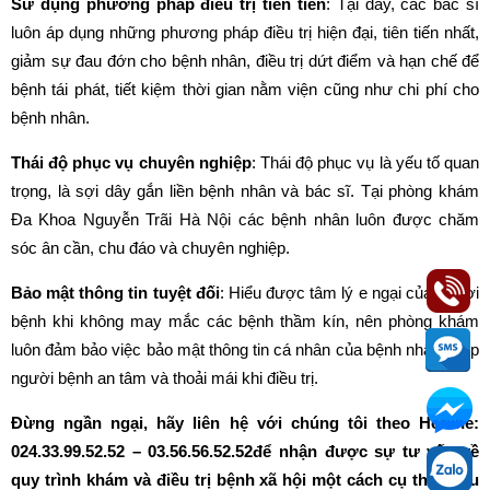
Sử dụng phương pháp điều trị tiên tiến
: Tại đây, các bác sĩ
luôn áp dụng những phương pháp điều trị hiện đại, tiên tiến nhất,
giảm sự đau đớn cho bệnh nhân, điều trị dứt điểm và hạn chế để
bệnh tái phát, tiết kiệm thời gian nằm viện cũng như chi phí cho
bệnh nhân.
Thái độ phục vụ chuyên nghiệp
: Thái độ phục vụ là yếu tố quan
trọng, là sợi dây gắn liền bệnh nhân và bác sĩ. Tại phòng khám
Đa Khoa Nguyễn Trãi Hà Nội các bệnh nhân luôn được chăm
sóc ân cần, chu đáo và chuyên nghiệp.
Bảo mật thông tin tuyệt đối
: Hiểu được tâm lý e ngại của người
bệnh khi không may mắc các bệnh thầm kín, nên phòng khám
luôn đảm bảo việc bảo mật thông tin cá nhân của bệnh nhân, giúp
người bệnh an tâm và thoải mái khi điều trị.
Đừng ngần ngại, hãy liên hệ với chúng tôi theo Hotline:
024.33.99.52.52 – 03.56.56.52.52để nhận được sự tư vấn về
quy trình khám và điều trị bệnh xã hội một cách cụ thể, hiệu