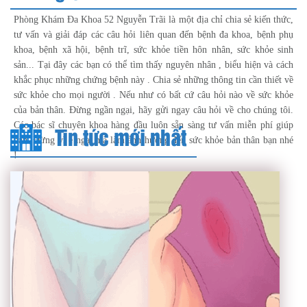
Phòng Khám Đa Khoa 52 Nguyễn Trãi là một địa chỉ chia sẻ kiến thức,
tư vấn và giải đáp các câu hỏi liên quan đến bệnh đa khoa, bệnh phụ
khoa, bệnh xã hội, bệnh trĩ, sức khỏe tiền hôn nhân, sức khỏe sinh
sản... Tại đây các bạn có thể tìm thấy nguyên nhân , biểu hiện và cách
khắc phục những chứng bệnh này . Chia sẻ những thông tin cần thiết về
sức khỏe cho mọi người . Nếu như có bất cứ câu hỏi nào về sức khỏe
của bản thân. Đừng ngần ngại, hãy gửi ngay câu hỏi về cho chúng tôi.
Các bác sĩ chuyên khoa hàng đầu luôn sẵn sàng tư vấn miễn phí giúp
Tin tức mới nhất
bạn. Đừng vì e ngại mà làm ảnh hưởng đến sức khỏe bản thân bạn nhé
!