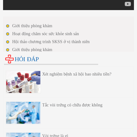
Giới thiệu phòng khám
Hoạt động chăm sóc sức khỏe sinh sản
Hội thảo chương trình SKSS ở vị thành niên
Giới thiệu phòng khám
Hoạt động chăm sóc sức khỏe sinh sản
HỎI ĐÁP
Hội thảo chương trình SKSS ở vị thành niên
Xét nghiệm bệnh xã hội bao nhiêu tiền?
Tắc vòi trứng có chữa được không
Vòi trứng là gì