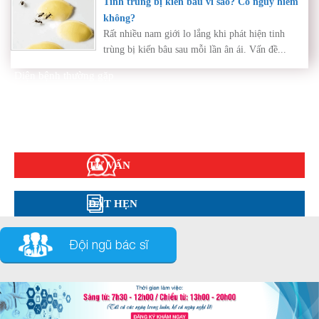
Tinh trùng bị kiến bâu vì sao? Có nguy hiểm
không?
Rất nhiều nam giới lo lắng khi phát hiện tinh
trùng bị kiến bâu sau mỗi lần ân ái. Vấn đề...
Diện bệnh thường gặp
Phụ khoa
Bệnh xã hội
Cẩm nang sức khỏe
Hỏi đáp
TƯ VẤN
ĐẶT HẸN
Đội ngũ bác sĩ