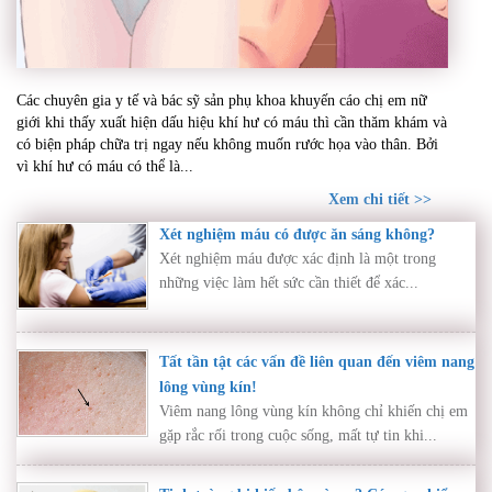
Khí hư có máu – Dấu hiệu bất thường cần thăm
Các chuyên gia y tế và bác sỹ sản phụ khoa khuyến cáo chị em nữ
khám ngay nếu không muốn rước họa vào thân
giới khi thấy xuất hiện dấu hiệu khí hư có máu thì cần thăm khám và
có biện pháp chữa trị ngay nếu không muốn rước họa vào thân. Bởi
vì khí hư có máu có thể là...
Xem chi tiết >>
Xét nghiệm máu có được ăn sáng không?
Xét nghiệm máu được xác định là một trong
những việc làm hết sức cần thiết để xác...
Tất tần tật các vấn đề liên quan đến viêm nang
lông vùng kín!
Viêm nang lông vùng kín không chỉ khiến chị em
gặp rắc rối trong cuộc sống, mất tự tin khi...