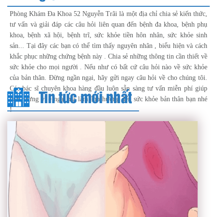
Phòng Khám Đa Khoa 52 Nguyễn Trãi là một địa chỉ chia sẻ kiến thức,
tư vấn và giải đáp các câu hỏi liên quan đến bệnh đa khoa, bệnh phụ
khoa, bệnh xã hội, bệnh trĩ, sức khỏe tiền hôn nhân, sức khỏe sinh
sản... Tại đây các bạn có thể tìm thấy nguyên nhân , biểu hiện và cách
khắc phục những chứng bệnh này . Chia sẻ những thông tin cần thiết về
sức khỏe cho mọi người . Nếu như có bất cứ câu hỏi nào về sức khỏe
của bản thân. Đừng ngần ngại, hãy gửi ngay câu hỏi về cho chúng tôi.
Các bác sĩ chuyên khoa hàng đầu luôn sẵn sàng tư vấn miễn phí giúp
Tin tức mới nhất
bạn. Đừng vì e ngại mà làm ảnh hưởng đến sức khỏe bản thân bạn nhé
!