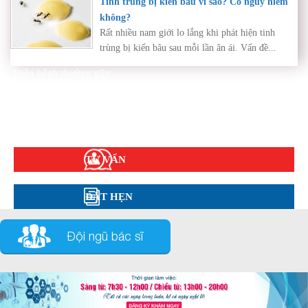
Tinh trùng bị kiến bâu vì sao? Có nguy hiểm
không?
Rất nhiều nam giới lo lắng khi phát hiện tinh
trùng bị kiến bâu sau mỗi lần ân ái. Vấn đề...
Diện bệnh thường gặp
Phụ khoa
Bệnh xã hội
Cẩm nang sức khỏe
Hỏi đáp
TƯ VẤN
ĐẶT HẸN
Đội ngũ bác sĩ