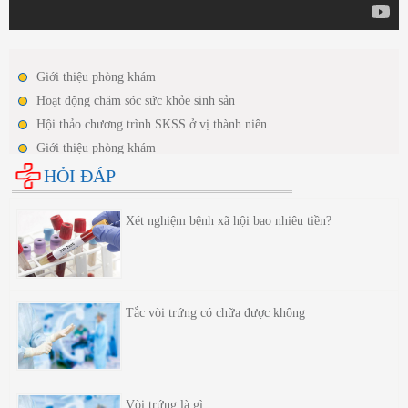
Giới thiệu phòng khám
Hoạt động chăm sóc sức khỏe sinh sản
Hội thảo chương trình SKSS ở vị thành niên
Giới thiệu phòng khám
Hoạt động chăm sóc sức khỏe sinh sản
HỎI ĐÁP
Hội thảo chương trình SKSS ở vị thành niên
Xét nghiệm bệnh xã hội bao nhiêu tiền?
Tắc vòi trứng có chữa được không
Vòi trứng là gì