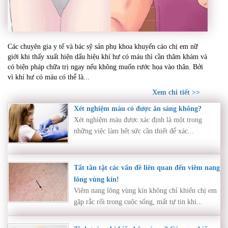
Khí hư có máu – Dấu hiệu bất thường cần thăm
Các chuyên gia y tế và bác sỹ sản phụ khoa khuyến cáo chị em nữ
khám ngay nếu không muốn rước họa vào thân
giới khi thấy xuất hiện dấu hiệu khí hư có máu thì cần thăm khám và
có biện pháp chữa trị ngay nếu không muốn rước họa vào thân. Bởi
vì khí hư có máu có thể là...
Xem chi tiết >>
Xét nghiệm máu có được ăn sáng không?
Xét nghiệm máu được xác định là một trong
những việc làm hết sức cần thiết để xác...
Tất tần tật các vấn đề liên quan đến viêm nang
lông vùng kín!
Viêm nang lông vùng kín không chỉ khiến chị em
gặp rắc rối trong cuộc sống, mất tự tin khi...