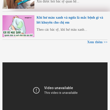
Xin được hỏi bác sỹ quan hệ...
Khí hư màu xanh và ngứa là mắc bệnh gì và
lời khuyên cho chị em
Theo các bác sỹ, khí hư màu xanh...
Xem thêm >>